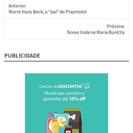
para vários períodos da
Anterior
história da música. Os hits do
Post
Morre Hans Beck, o “pai” do Playmobil
quarteto de Liverpool
anterior:
receberam arranjos de…
Próximo
Próximo
Noiva linda na Maria Bunitta
post:
PUBLICIDADE