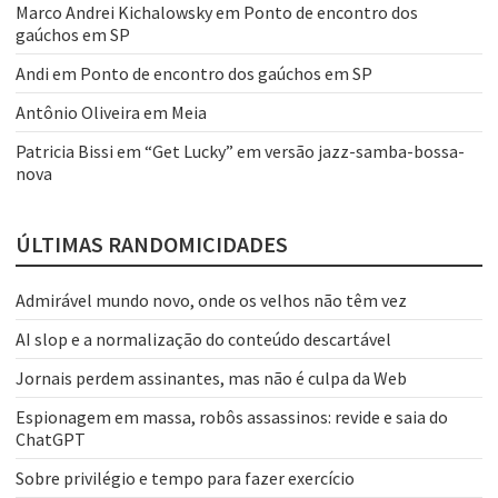
Marco Andrei Kichalowsky
em
Ponto de encontro dos
gaúchos em SP
Andi
em
Ponto de encontro dos gaúchos em SP
Antônio Oliveira
em
Meia
Patricia Bissi
em
“Get Lucky” em versão jazz-samba-bossa-
nova
ÚLTIMAS RANDOMICIDADES
Admirável mundo novo, onde os velhos não têm vez
AI slop e a normalização do conteúdo descartável
Jornais perdem assinantes, mas não é culpa da Web
Espionagem em massa, robôs assassinos: revide e saia do
ChatGPT
Sobre privilégio e tempo para fazer exercício