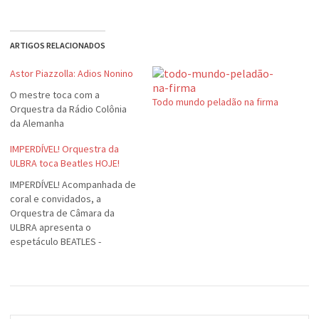
ARTIGOS RELACIONADOS
Astor Piazzolla: Adios Nonino
O mestre toca com a
Todo mundo peladão na firma
Orquestra da Rádio Colônia
da Alemanha
IMPERDÍVEL! Orquestra da
ULBRA toca Beatles HOJE!
IMPERDÍVEL! Acompanhada de
coral e convidados, a
Orquestra de Câmara da
ULBRA apresenta o
espetáculo BEATLES -
MAGICAL CLASSICAL TOUR. Um
concerto que será uma
viagem no tempo,
transportando os sucessos
inesquecíveis dos Beatles