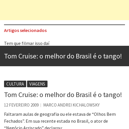
Artigos selecionados
Tem que filmar isso daí
A construção da urbanidade
Tom Cruise: o melhor do Brasil é o tango!
Aprender a fracassar é o segredo do sucesso
Contardo Calligaris prega o “direito à tristeza”
Esse tal de Rock Gaúcho
CULTURA
VIAGENS
Os causos de Jorge Luis Borges
Tom Cruise: o melhor do Brasil é o tango!
Voto obrigatório é correto?
12 FEVEREIRO 2009
MARCO ANDREI KICHALOWSKY
Se queres salvar o mundo, o veganismo não é a resposta
Faltaram aulas de geografia ou ele estava de “Olhos Bem
Fechados”. Em sua recente estada no Brasil, o ator de
“Negócio Arriscado” declarou: