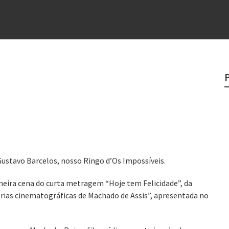
rges
?
o veganismo não é a resposta
e
egredo do sucesso
ustavo Barcelos, nosso Ringo d’Os Impossíveis.
meira cena do curta metragem “Hoje tem Felicidade”, da
rias cinematográficas de Machado de Assis”, apresentada no