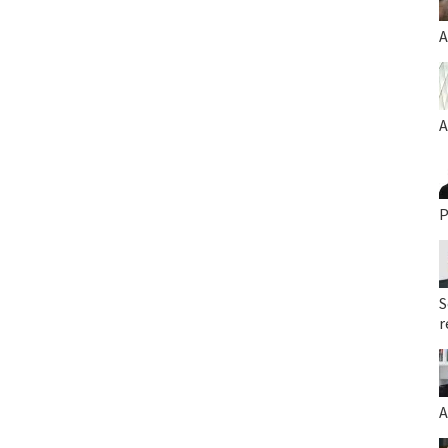
A
A
P
S
r
A