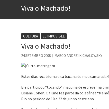
Esse tal de Rock Gaúcho
Viva o Machado!
Os causos de Jorge Luis Bo
Voto obrigatório é correto
Se queres salvar o mundo, 
Tem que filmar isso daí
CULTURA
EL IMPOSIBLE
Viva o Machado!
A construção da urbanidad
Aprender a fracassar é o s
24 SETEMBRO 2008
MARCO ANDREI KICHALOWSKY
Estes dias recebi uma dica bacana do meu camarada G
Ele participou “tocando” máquina de escrever na pri
Lisiane Cohen. O filme fez parte da coletânea “Memó
Rio no período de 10 a 22 de junho deste ano.