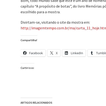
Bom, todo mundo sabe que este é um ano de homenag
capítulo “A propósito de botas”, do livro Memórias p
escolhido para a mostra.
Divirtam-se, visitando o site da mostra em:
http://imagemtempo.com.br/ma/curta_11_hoje.ht
Compartilha!
Facebook
X
LinkedIn
Tumbl
Curtir isso:
ARTIGOS RELACIONADOS