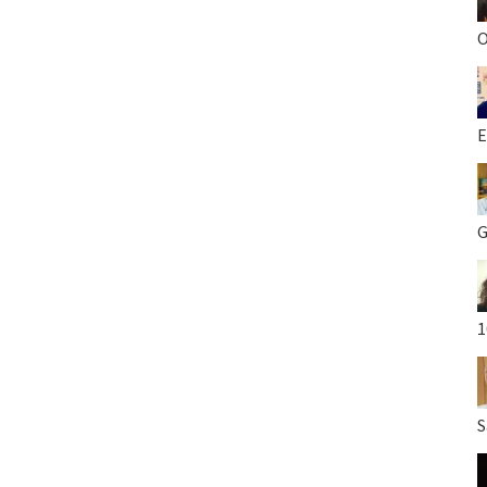
O
E
G
1
S