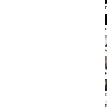
E
U
A
P
S