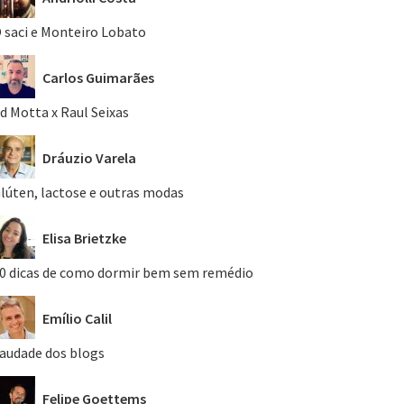
 saci e Monteiro Lobato
Carlos Guimarães
d Motta x Raul Seixas
Dráuzio Varela
lúten, lactose e outras modas
Elisa Brietzke
0 dicas de como dormir bem sem remédio
Emílio Calil
audade dos blogs
Felipe Goettems