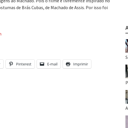
ens ao Machado. Pois o filme é livremente inspirado no
óstumas de Brás Cubas, de Machado de Assis. Por isso foi
m
S
r
Pinterest
E-mail
Imprimir
P
A