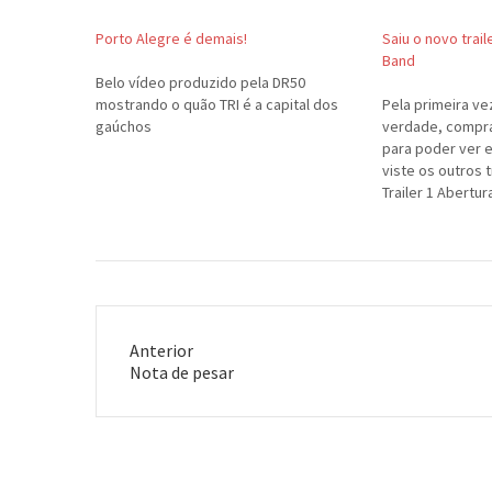
Porto Alegre é demais!
Saiu o novo trai
Band
Belo vídeo produzido pela DR50
mostrando o quão TRI é a capital dos
Pela primeira ve
gaúchos
verdade, compr
para poder ver e
viste os outros t
Trailer 1 Abertur
TO BOM MESMO!
Anterior
Post
Nota de pesar
anterior: