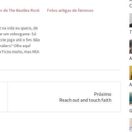
C
ler do The Beatles Rock
Fotos antigas de famosos
z na vida eu quero, de
T
ar um videogame. Só
ste jogo até o fim. Não
railers? Olha aqui!
a Ficou muito, mas MUI-
A
A
Próximo
Próximo
Reach out and touch faith
post:
G