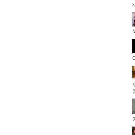
S
N
O
N
(
D