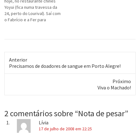
hoje, no restaurante chinês
paciente PATRÍCIA
Yoyui (fica numa travessa da
MONTEGGIA. Toda a ajuda é
24, perto do Lourival). Saí com
MUITO IMPORTANTE.…
o Fabrício e a Fer para
encontrar amigos,
reencontrar velhos amigos e
conhecer novos amigos. As
fotinhas do encontro estão
aqui. Vamos repetir, galera!
Anterior
Post
Precisamos de doadores de sangue em Porto Alegre!
anterior:
Próximo
Próximo
Viva o Machado!
post:
2 comentários sobre “
Nota de pesar
”
Lívia
17 de julho de 2008 em 22:25