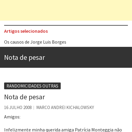
Artigos selecionados
Os causos de Jorge Luis Borges
Voto obrigatório é correto?
Nota de pesar
Se queres salvar o mundo, o veganismo não é a resposta
Tem que filmar isso daí
A construção da urbanidade
RANDOMICIDADES OUTRAS
Aprender a fracassar é o segredo do sucesso
Nota de pesar
Contardo Calligaris prega o “direito à tristeza”
16 JULHO 2008
MARCO ANDREI KICHALOWSKY
Esse tal de Rock Gaúcho
Amigos:
Infelizmente minha querida amiga Patrícia Monteggia não