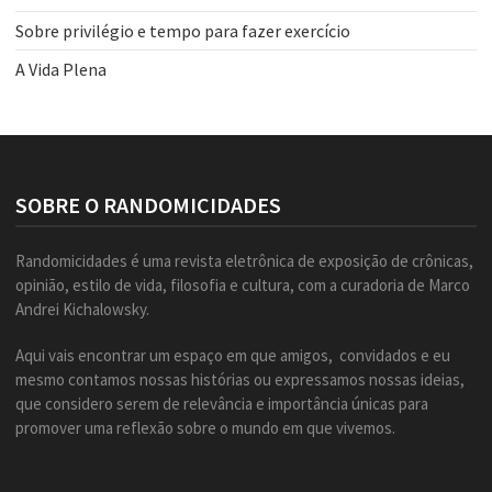
Sobre privilégio e tempo para fazer exercício
A Vida Plena
SOBRE O RANDOMICIDADES
Randomicidades é uma revista eletrônica de exposição de crônicas,
opinião, estilo de vida, filosofia e cultura, com a curadoria de Marco
Andrei Kichalowsky.
Aqui vais encontrar um espaço em que amigos, convidados e eu
mesmo contamos nossas histórias ou expressamos nossas ideias,
que considero serem de relevância e importância únicas para
promover uma reflexão sobre o mundo em que vivemos.