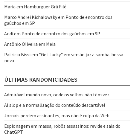
Maria
em
Hamburguer Grã Filé
Marco Andrei Kichalowsky
em
Ponto de encontro dos
gaúchos em SP
Andi
em
Ponto de encontro dos gaúchos em SP
Antônio Oliveira
em
Meia
Patricia Bissi
em
“Get Lucky” em versão jazz-samba-bossa-
nova
ÚLTIMAS RANDOMICIDADES
Admirável mundo novo, onde os velhos não têm vez
AI slop e a normalização do conteúdo descartável
Jornais perdem assinantes, mas não é culpa da Web
Espionagem em massa, robôs assassinos: revide e saia do
ChatGPT