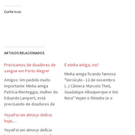
Curtir isso:
ARTIGOS RELACIONADOS
Precisamos de doadores de
É minha amiga, viu?
sangue em Porto Alegre!
Minha amiga ficando famosa:
Amigos: Um pedido muito
"Versículo - 12 de novembro
importante: Minha amiga
(...) Câmera: Marcelo Theil,
Patrícia Monteggia, mulher do
Guadalupe Albuquerque e Vini
Eduardo Lampert, está
Nora" Vejam o filminho (e o
precisando de doadores de
nome da Guadalupe nos
sangue, principalmente do
créditos) aqui. :-)
YoyuiFoi um almoço delícia
tipo O negativo. As doações
hoje,…
devem ser feitas no Banco de
Sangue da Santa Casa.
YoyuiFoi um almoço delícia
Informar que é para a