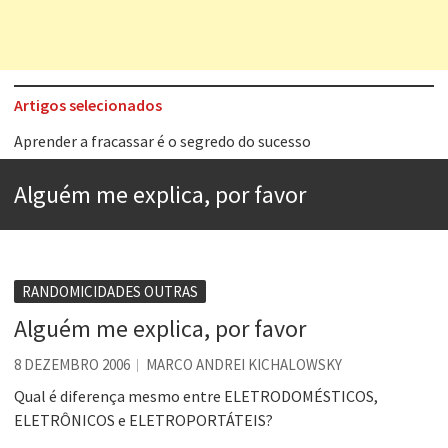
Artigos selecionados
Aprender a fracassar é o segredo do sucesso
Contardo Calligaris prega o “direito à tristeza”
Alguém me explica, por favor
Esse tal de Rock Gaúcho
Os causos de Jorge Luis Borges
Voto obrigatório é correto?
RANDOMICIDADES OUTRAS
Se queres salvar o mundo, o veganismo não é a resposta
Alguém me explica, por favor
Tem que filmar isso daí
8 DEZEMBRO 2006
MARCO ANDREI KICHALOWSKY
A construção da urbanidade
Qual é diferença mesmo entre ELETRODOMÉSTICOS,
ELETRÔNICOS e ELETROPORTÁTEIS?