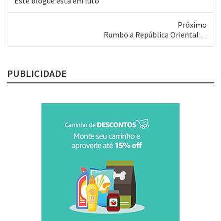
Post
Este blogue está em luto
anterior:
Próximo
Próximo
Rumbo a República Oriental…
post:
PUBLICIDADE