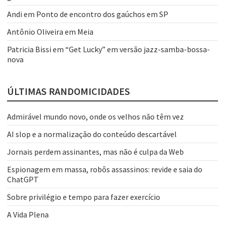
Andi
em
Ponto de encontro dos gaúchos em SP
Antônio Oliveira
em
Meia
Patricia Bissi
em
“Get Lucky” em versão jazz-samba-bossa-
nova
ÚLTIMAS RANDOMICIDADES
Admirável mundo novo, onde os velhos não têm vez
AI slop e a normalização do conteúdo descartável
Jornais perdem assinantes, mas não é culpa da Web
Espionagem em massa, robôs assassinos: revide e saia do
ChatGPT
Sobre privilégio e tempo para fazer exercício
A Vida Plena