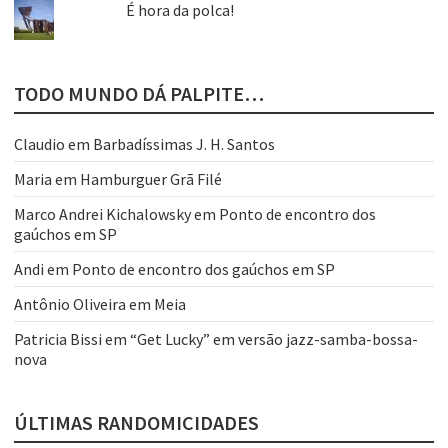
É hora da polca!
TODO MUNDO DÁ PALPITE…
Claudio
em
Barbadíssimas J. H. Santos
Maria
em
Hamburguer Grã Filé
Marco Andrei Kichalowsky
em
Ponto de encontro dos
gaúchos em SP
Andi
em
Ponto de encontro dos gaúchos em SP
Antônio Oliveira
em
Meia
Patricia Bissi
em
“Get Lucky” em versão jazz-samba-bossa-
nova
ÚLTIMAS RANDOMICIDADES