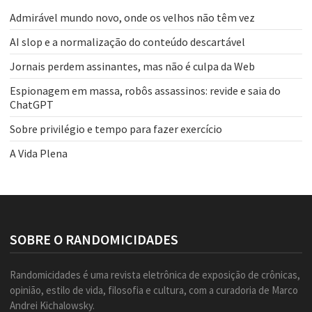
Admirável mundo novo, onde os velhos não têm vez
AI slop e a normalização do conteúdo descartável
Jornais perdem assinantes, mas não é culpa da Web
Espionagem em massa, robôs assassinos: revide e saia do
ChatGPT
Sobre privilégio e tempo para fazer exercício
A Vida Plena
SOBRE O RANDOMICIDADES
Randomicidades é uma revista eletrônica de exposição de crônicas,
opinião, estilo de vida, filosofia e cultura, com a curadoria de Marco
Andrei Kichalowsky.