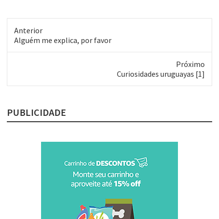
Anterior
Post
Alguém me explica, por favor
anterior:
Próximo
Próximo
Curiosidades uruguayas [1]
post:
PUBLICIDADE