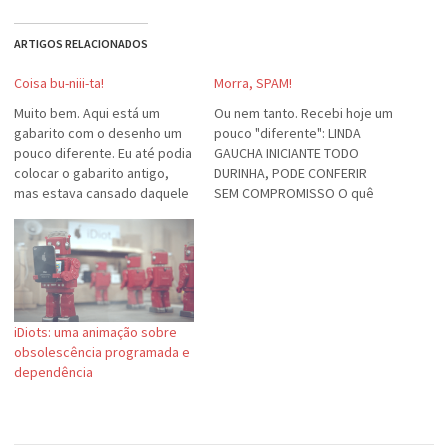
ARTIGOS RELACIONADOS
Coisa bu-niii-ta!
Morra, SPAM!
Muito bem. Aqui está um
Ou nem tanto. Recebi hoje um
gabarito com o desenho um
pouco "diferente": LINDA
pouco diferente. Eu até podia
GAUCHA INICIANTE TODO
colocar o gabarito antigo,
DURINHA, PODE CONFERIR
mas estava cansado daquele
SEM COMPROMISSO O quê
azul, que pensando bem, não
seria conferir sem
tem nada a ver comigo.
compromisso? Comer sem
Falando do gabarito, ele é
pagar? Boquete livre, sem
baseado no template "Fast
precisar cumprir toda a
Track" cujo autor é um
agenda? Beijinhos? Afagos?
talentoso indiano chamado…
Confesso que não conheço
iDiots: uma animação sobre
muito a fundo este mercado
obsolescência programada e
do corpo... :-)
dependência