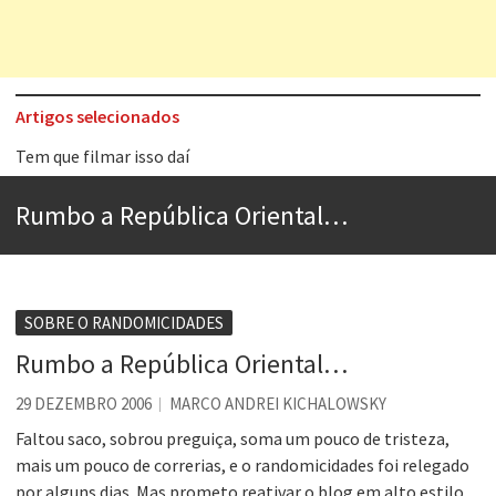
Artigos selecionados
Tem que filmar isso daí
A construção da urbanidade
Rumbo a República Oriental…
Aprender a fracassar é o segredo do sucesso
Contardo Calligaris prega o “direito à tristeza”
Esse tal de Rock Gaúcho
SOBRE O RANDOMICIDADES
Os causos de Jorge Luis Borges
Rumbo a República Oriental…
Voto obrigatório é correto?
29 DEZEMBRO 2006
MARCO ANDREI KICHALOWSKY
Se queres salvar o mundo, o veganismo não é a resposta
Faltou saco, sobrou preguiça, soma um pouco de tristeza,
mais um pouco de correrias, e o randomicidades foi relegado
por alguns dias. Mas prometo reativar o blog em alto estilo.