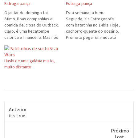
Estraga-pança
Estraga-pança
O jantar de domingo foi
Esta semana tá bem.
ótimo. Boas companhias e
Segunda, Xis Estrogonofe
comida deliciosa do Outback.
com batatinha no 14bis. Hoje,
Claro, é uma hecatombe
cachorro-quente do Rosário.
calórica e financeira. Mas nós
Prometo pegar um mocotó
nos divertimos muito! Adorei
no Naval e uma feijoada em
nosso encontro, gurizada!
algum lugar até o final da
Considerem-se beijados e
semana. Hoje tem que ter um
Hashi de uma galáxia muito,
abraçados, bem forte!
cachorro-quente no jogo do
muito distante
Colorado, é claro... (E o
Fabrício falando em regime...)
Anterior
Post
it’s true.
anterior:
Próximo
Próximo
Lost…