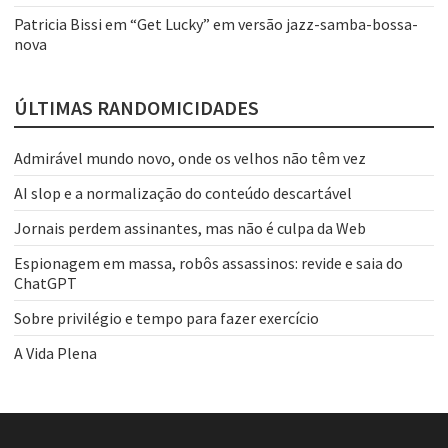
Patricia Bissi
em
“Get Lucky” em versão jazz-samba-bossa-
nova
ÚLTIMAS RANDOMICIDADES
Admirável mundo novo, onde os velhos não têm vez
AI slop e a normalização do conteúdo descartável
Jornais perdem assinantes, mas não é culpa da Web
Espionagem em massa, robôs assassinos: revide e saia do
ChatGPT
Sobre privilégio e tempo para fazer exercício
A Vida Plena