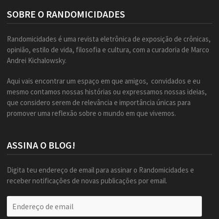
SOBRE O RANDOMICIDADES
Randomicidades é uma revista eletrônica de exposição de crônicas,
opinião, estilo de vida, filosofia e cultura, com a curadoria de Marco
Andrei Kichalowsky.
Aqui vais encontrar um espaço em que amigos, convidados e eu
mesmo contamos nossas histórias ou expressamos nossas ideias,
que considero serem de relevância e importância únicas para
promover uma reflexão sobre o mundo em que vivemos.
ASSINA O BLOG!
Digita teu endereço de email para assinar o Randomicidades e
receber notificações de novas publicações por email.
Endereço
de