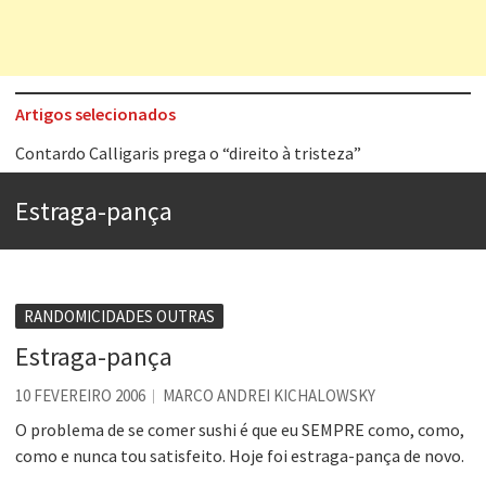
Artigos selecionados
Contardo Calligaris prega o “direito à tristeza”
Esse tal de Rock Gaúcho
Estraga-pança
Os causos de Jorge Luis Borges
Voto obrigatório é correto?
Se queres salvar o mundo, o veganismo não é a resposta
RANDOMICIDADES OUTRAS
Tem que filmar isso daí
Estraga-pança
A construção da urbanidade
10 FEVEREIRO 2006
MARCO ANDREI KICHALOWSKY
Aprender a fracassar é o segredo do sucesso
O problema de se comer sushi é que eu SEMPRE como, como,
como e nunca tou satisfeito. Hoje foi estraga-pança de novo.