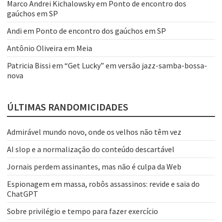
Marco Andrei Kichalowsky
em
Ponto de encontro dos
gaúchos em SP
Andi
em
Ponto de encontro dos gaúchos em SP
Antônio Oliveira
em
Meia
Patricia Bissi
em
“Get Lucky” em versão jazz-samba-bossa-
nova
ÚLTIMAS RANDOMICIDADES
Admirável mundo novo, onde os velhos não têm vez
AI slop e a normalização do conteúdo descartável
Jornais perdem assinantes, mas não é culpa da Web
Espionagem em massa, robôs assassinos: revide e saia do
ChatGPT
Sobre privilégio e tempo para fazer exercício