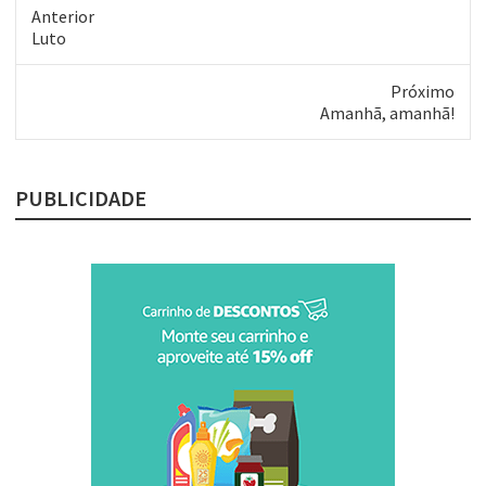
Kernighan
Anterior
Post
Luto
anterior:
Próximo
Próximo
Amanhã, amanhã!
post:
PUBLICIDADE