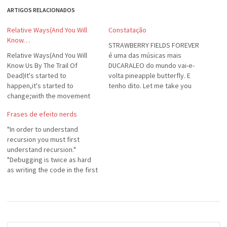
ARTIGOS RELACIONADOS
Relative Ways(And You Will
Constatação
Know…
STRAWBERRY FIELDS FOREVER
Relative Ways(And You Will
é uma das músicas mais
Know Us By The Trail Of
DUCARALEO do mundo vai-e-
Dead)It's started to
volta pineapple butterfly. E
happen,it's started to
tenho dito. Let me take you
change;with the movement
down Cause I'm going to
upon us,hope we make it ok.If
Strawberry Fields Nothing is
Frases de efeito nerds
it takes a lifeor a couple of
real And nothing to get hung
days,it's coming togetherin
about Strawberry Fields
"In order to understand
relative ways.This electric
forever Living is easy with
recursion you must first
guitarhanging to my knees;a
eyes closed
understand recursion."
couple of versesi can barely
Misunderstanding all you
"Debugging is twice as hard
breathe.But it's all…
see…
as writing the code in the first
place. Therefore, if you write
the code as cleverly as
possible, you are, by
definition, not smart enough
to debug it." - Brian W.