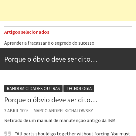
Artigos selecionados
Aprender a fracassar é o segredo do sucesso
Contardo Calligaris prega o “direito à tristeza”
Porque o óbvio deve ser dito…
Esse tal de Rock Gaúcho
Os causos de Jorge Luis Borges
Voto obrigatório é correto?
RANDOMICIDADES OUTRAS
TECNOLOGIA
Se queres salvar o mundo, o veganismo não é a resposta
Porque o óbvio deve ser dito…
Tem que filmar isso daí
3 ABRIL 2005
MARCO ANDREI KICHALOWSKY
A construção da urbanidade
Retirado de um manual de manutenção antigo da IBM:
“All parts should go together without forcing. You must