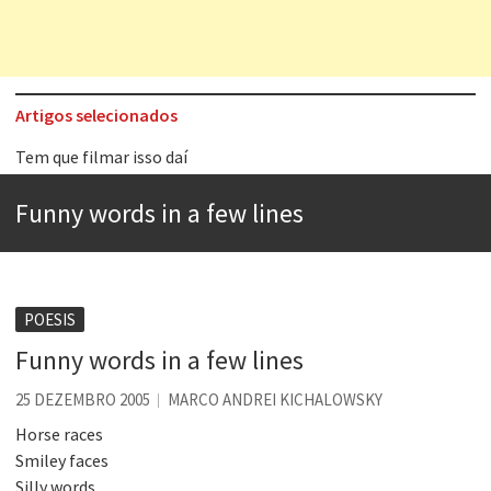
Artigos selecionados
Tem que filmar isso daí
A construção da urbanidade
Funny words in a few lines
Aprender a fracassar é o segredo do sucesso
Contardo Calligaris prega o “direito à tristeza”
Esse tal de Rock Gaúcho
POESIS
Os causos de Jorge Luis Borges
Funny words in a few lines
Voto obrigatório é correto?
25 DEZEMBRO 2005
MARCO ANDREI KICHALOWSKY
Se queres salvar o mundo, o veganismo não é a resposta
Horse races
Smiley faces
Silly words