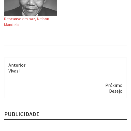
bandas "novas"
(desconhecidas, na
verdade).Então, uma das
Descanse em paz, Nelson
boas descobertas é a
Mandela
banda…
Anterior
Post
Vivas!
anterior:
Próximo
Próximo
Desejo
post:
PUBLICIDADE