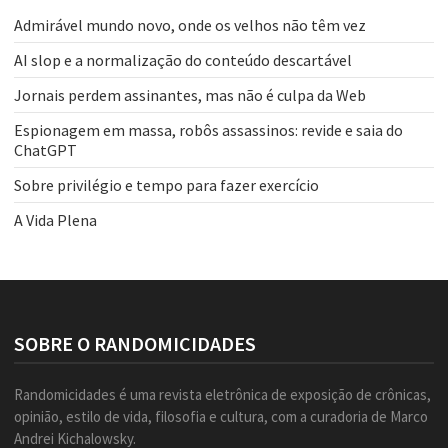
Admirável mundo novo, onde os velhos não têm vez
AI slop e a normalização do conteúdo descartável
Jornais perdem assinantes, mas não é culpa da Web
Espionagem em massa, robôs assassinos: revide e saia do
ChatGPT
Sobre privilégio e tempo para fazer exercício
A Vida Plena
SOBRE O RANDOMICIDADES
Randomicidades é uma revista eletrônica de exposição de crônicas,
opinião, estilo de vida, filosofia e cultura, com a curadoria de Marco
Andrei Kichalowsky.