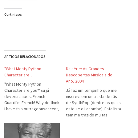
Curtir isso:
ARTIGOS RELACIONADOS
"What Monty Python
Da série: As Grandes
Character are…
Descobertas Musicais do
Ano, 2004
"What Monty Python
Character are you?"Eu já
Já faz um tempinho que me
deveria saber...French
inscrevi em uma lista de fãs
GuardI'm French! Why do think
de SynthPop (dentre os quais
I have this outrageousaccent,
estou e o Lacombe). Esta lista
you silly king-a?! What Monty
tem me trazido muitas
Python Character are you?
informações de bandas do
brought to you by Quizilla
passado, que gosto
bastante, e me mostrado