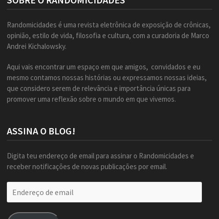
Randomicidades é uma revista eletrônica de exposição de crônicas,
opinião, estilo de vida, filosofia e cultura, com a curadoria de Marco
Andrei Kichalowsky.
Aqui vais encontrar um espaço em que amigos, convidados e eu
mesmo contamos nossas histórias ou expressamos nossas ideias,
que considero serem de relevância e importância únicas para
promover uma reflexão sobre o mundo em que vivemos.
ASSINA O BLOG!
Digita teu endereço de email para assinar o Randomicidades e
receber notificações de novas publicações por email.
Endereço
de
email