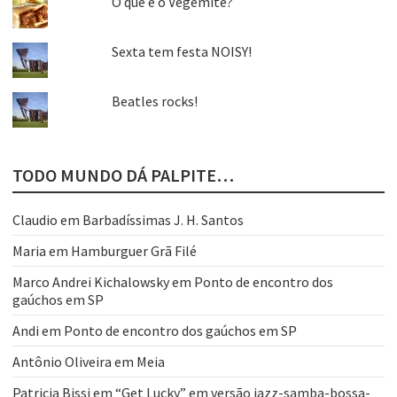
O que é o Vegemite?
Sexta tem festa NOISY!
Beatles rocks!
TODO MUNDO DÁ PALPITE…
Claudio
em
Barbadíssimas J. H. Santos
Maria
em
Hamburguer Grã Filé
Marco Andrei Kichalowsky
em
Ponto de encontro dos
gaúchos em SP
Andi
em
Ponto de encontro dos gaúchos em SP
Antônio Oliveira
em
Meia
Patricia Bissi
em
“Get Lucky” em versão jazz-samba-bossa-