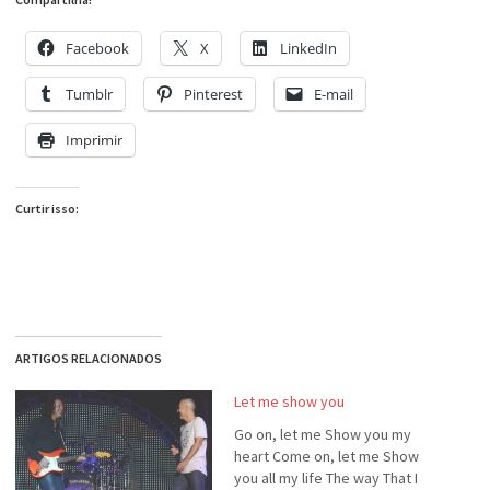
Facebook
X
LinkedIn
Tumblr
Pinterest
E-mail
Imprimir
Curtir isso:
ARTIGOS RELACIONADOS
Let me show you
Go on, let me Show you my
heart Come on, let me Show
you all my life The way That I