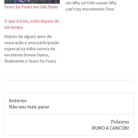
am Why isn't life easier Why
Tears for Fears em São Paulo
can't my movements Flow
free? Why doesn't life show
O que é bom, volta depois de
me The way that I can be
um tempo
Come on and Hold me tight
Come…
Depois de alguns anos de
separação e uma participação
especial na trilha sonora do
excelente Donnie Darko,
finalmente o Tears for Fears
volta com o seu novo álbum
"Everybody Loves a Happing
Ending". Sem trocadilhos, o
final feliz da história (final?) é
que o reencontro da dupla
Smith/Orzabal é um…
Anterior
Post
Não vou mais parar
anterior:
Próximo
Próximo
RUMO A CANCÚN!
post: