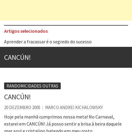
Artigos selecionados
Aprender a fracassar é o segredo do sucesso
Contardo Calligaris prega o “direito à tristeza”
CANCÚN!
Esse tal de Rock Gaúcho
Os causos de Jorge Luis Borges
Voto obrigatório é correto?
RANDOMICIDADES OUTRAS
Se queres salvar o mundo, o veganismo não é a resposta
CANCÚN!
Tem que filmar isso daí
20 DEZEMBRO 2005
MARCO ANDREI KICHALOWSKY
A construção da urbanidade
Hoje pela manhã cumprimos nossa meta! No Carnaval,
estarei em CANCÚN! Já posso sentir a brisa à beira daquele
mar azul e cristalino batendo em meu rosto.