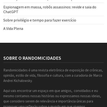
Espionagem em massa, robôs assassinos: revide e saia do
ChatGPT
Sobre privilégio e tempo para fazer exercício
A Vida Plena
SOBRE O RANDOMICIDADES
Randomicidades é uma revista eletrônica de exposição de crônicas,
opinião, estilo de vida, filosofia e cultura, com a curadoria de Marco
Andrei Kichalowsky.
Aqui vais encontrar um espaço em que amigos, convidados e eu
mesmo contamos nossas histórias ou expressamos nossas ideias,
que considero serem de relevância e importância únicas para
promover uma reflexão sobre o mundo em que vivemos.