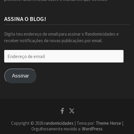
ASSINA O BLOG!
Digita teu endereço de email para assinar o Randomicidades e
receber notificações de novas publicações por email.
Endereço
de
email
Assinar
Facebook
Twitter
Copyright © 2026
randomicidades
| Tema por:
Theme Horse
|
Orgulhosamente movido a:
WordPress