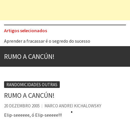
Artigos selecionados
Aprender a fracassar é o segredo do sucesso
Contardo Calligaris prega o “direito à tristeza”
RUMO A CANCÚN!
Esse tal de Rock Gaúcho
Os causos de Jorge Luis Borges
Voto obrigatório é correto?
RANDOMICIDADES OUTRAS
Se queres salvar o mundo, o veganismo não é a resposta
RUMO A CANCÚN!
Tem que filmar isso daí
20 DEZEMBRO 2005
MARCO ANDREI KICHALOWSKY
A construção da urbanidade
Elip-seeeeee, ó Elip-seeeee!!!