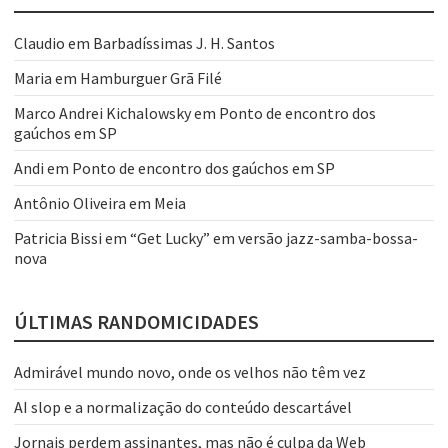
Claudio
em
Barbadíssimas J. H. Santos
Maria
em
Hamburguer Grã Filé
Marco Andrei Kichalowsky
em
Ponto de encontro dos
gaúchos em SP
Andi
em
Ponto de encontro dos gaúchos em SP
Antônio Oliveira
em
Meia
Patricia Bissi
em
“Get Lucky” em versão jazz-samba-bossa-
nova
ÚLTIMAS RANDOMICIDADES
Admirável mundo novo, onde os velhos não têm vez
AI slop e a normalização do conteúdo descartável
Jornais perdem assinantes, mas não é culpa da Web