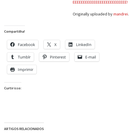
EEEEEEEEEEEEEEEEEEEEEEEEEE!
Originally uploaded by
mandrei
.
Compartilha!
Facebook
X
LinkedIn
Tumblr
Pinterest
E-mail
Imprimir
Curtir isso:
ARTIGOS RELACIONADOS