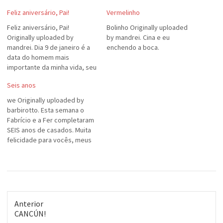
Feliz aniversário, Pai!
Vermelinho
Feliz aniversário, Pai!
Bolinho Originally uploaded
Originally uploaded by
by mandrei. Cina e eu
mandrei. Dia 9 de janeiro é a
enchendo a boca.
data do homem mais
importante da minha vida, seu
Breno Luiz de Oliveira.
Seis anos
Parabéns, Pai. Te amo.
we Originally uploaded by
barbirotto. Esta semana o
Fabrício e a Fer completaram
SEIS anos de casados. Muita
felicidade para vocês, meus
queridos! Não são uns
amores?
Anterior
Post
CANCÚN!