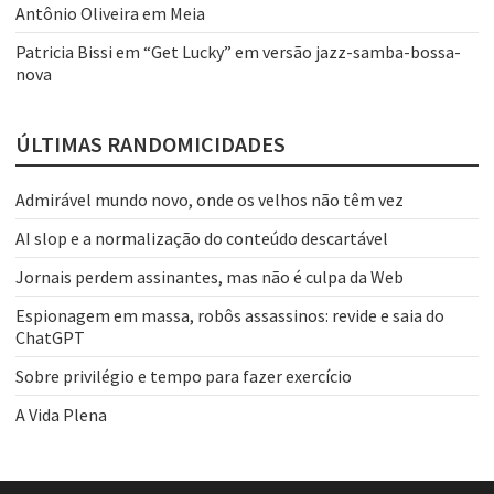
Antônio Oliveira
em
Meia
Patricia Bissi
em
“Get Lucky” em versão jazz-samba-bossa-
nova
ÚLTIMAS RANDOMICIDADES
Admirável mundo novo, onde os velhos não têm vez
AI slop e a normalização do conteúdo descartável
Jornais perdem assinantes, mas não é culpa da Web
Espionagem em massa, robôs assassinos: revide e saia do
ChatGPT
Sobre privilégio e tempo para fazer exercício
A Vida Plena