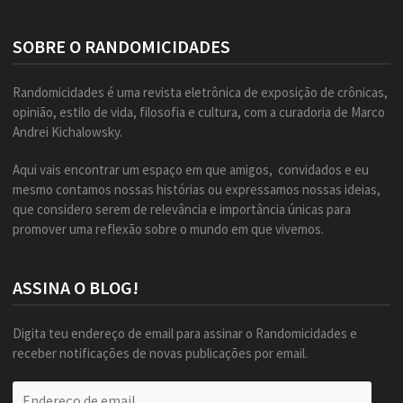
SOBRE O RANDOMICIDADES
Randomicidades é uma revista eletrônica de exposição de crônicas,
opinião, estilo de vida, filosofia e cultura, com a curadoria de Marco
Andrei Kichalowsky.
Aqui vais encontrar um espaço em que amigos, convidados e eu
mesmo contamos nossas histórias ou expressamos nossas ideias,
que considero serem de relevância e importância únicas para
promover uma reflexão sobre o mundo em que vivemos.
ASSINA O BLOG!
Digita teu endereço de email para assinar o Randomicidades e
receber notificações de novas publicações por email.
Endereço