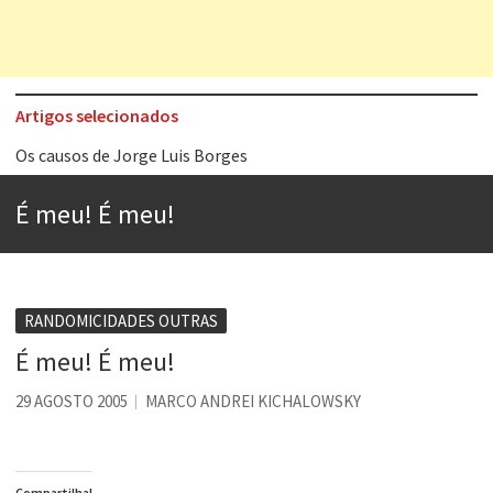
Artigos selecionados
Os causos de Jorge Luis Borges
Voto obrigatório é correto?
É meu! É meu!
Se queres salvar o mundo, o veganismo não é a resposta
Tem que filmar isso daí
A construção da urbanidade
RANDOMICIDADES OUTRAS
Aprender a fracassar é o segredo do sucesso
É meu! É meu!
Contardo Calligaris prega o “direito à tristeza”
29 AGOSTO 2005
MARCO ANDREI KICHALOWSKY
Esse tal de Rock Gaúcho
Compartilha!