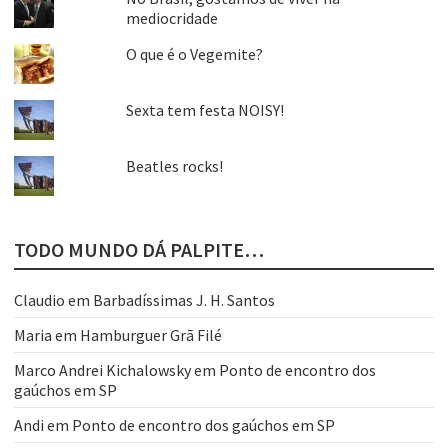
mediocridade
O que é o Vegemite?
Sexta tem festa NOISY!
Beatles rocks!
TODO MUNDO DÁ PALPITE…
Claudio
em
Barbadíssimas J. H. Santos
Maria
em
Hamburguer Grã Filé
Marco Andrei Kichalowsky
em
Ponto de encontro dos
gaúchos em SP
Andi
em
Ponto de encontro dos gaúchos em SP