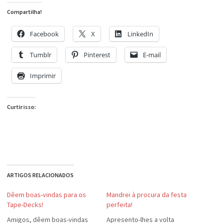
Compartilha!
Facebook
X
LinkedIn
Tumblr
Pinterest
E-mail
Imprimir
Curtir isso:
ARTIGOS RELACIONADOS
Dêem boas-vindas para os
Mandrei à procura da festa
Tape-Decks!
perfeita!
Amigos, dêem boas-vindas
Apresento-lhes a volta