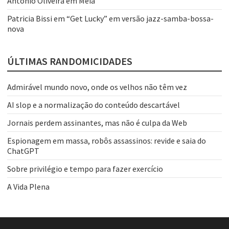
Antônio Oliveira
em
Meia
Patricia Bissi
em
“Get Lucky” em versão jazz-samba-bossa-
nova
ÚLTIMAS RANDOMICIDADES
Admirável mundo novo, onde os velhos não têm vez
AI slop e a normalização do conteúdo descartável
Jornais perdem assinantes, mas não é culpa da Web
Espionagem em massa, robôs assassinos: revide e saia do
ChatGPT
Sobre privilégio e tempo para fazer exercício
A Vida Plena