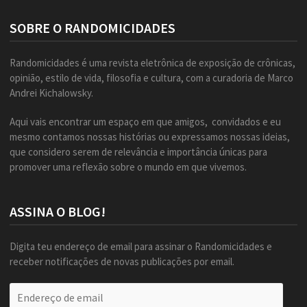
SOBRE O RANDOMICIDADES
Randomicidades é uma revista eletrônica de exposição de crônicas,
opinião, estilo de vida, filosofia e cultura, com a curadoria de Marco
Andrei Kichalowsky.
Aqui vais encontrar um espaço em que amigos, convidados e eu
mesmo contamos nossas histórias ou expressamos nossas ideias,
que considero serem de relevância e importância únicas para
promover uma reflexão sobre o mundo em que vivemos.
ASSINA O BLOG!
Digita teu endereço de email para assinar o Randomicidades e
receber notificações de novas publicações por email.
Endereço
de