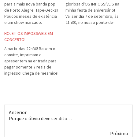
para a mais nova banda pop
gloriosa d'OS IMPOSSíVEIS na
de Porto Alegre: Tape-Decks!
minha festa de aniversário!
Poucos meses de existência
Vai ser dia 7 de setembro, às
e um show marcado:
21h30, no nosso ponto-de-
Barbazul, dia 7 de setembro,
encontro tradicional: o
HOJE!!! OS IMPOSSiVEIS EM
abrindo para Os Impossíveis!
Barbazul. Como convidados,
CONCERTO!
Não percam! Mais
teremos a presença ilustre e
informações, vamos colocar
que abrilhanta ainda mais a
A partir das 22h30! Baixem o
aqui: www.tape-decks.tk.
nossa festa: meus amigos da
convite, imprimam e
Aguardem!
PLAYTRES e da
apresentem na entrada para
SUPERPHONES. OBRIGADO,
pagar somente 7 reais de
GURIZADA! Ainda de…
ingresso! Chega de mesmice!
Venham escutar as músicas
que as outras bandas não
tocam!
Anterior
Post
Porque o óbvio deve ser dito…
anterior:
Próximo