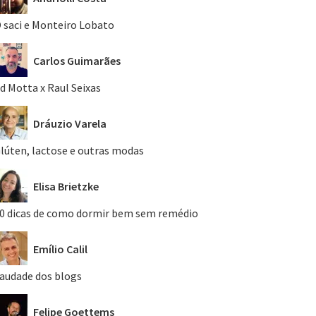
 saci e Monteiro Lobato
Carlos Guimarães
d Motta x Raul Seixas
Dráuzio Varela
lúten, lactose e outras modas
Elisa Brietzke
0 dicas de como dormir bem sem remédio
Emílio Calil
audade dos blogs
Felipe Goettems