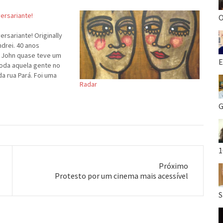
ersariante!
O
ersariante! Originally
drei. 40 anos
O John quase teve um
E
toda aquela gente no
da rua Pará. Foi uma
Radar
a Ana Cláudia, do Guime
onstruíram esta
 total. Foi muita
G
1
Próximo
Próximo
Protesto por um cinema mais acessível
post:
S