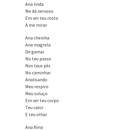
Ana linda
Me dá nervoso
Em ver teu rosto
A me mirar
Ana cheinha
Ana magrela
De gamar
No teu passo
Nos teus pés
No caminhar
Analisando
Meu respiro
Meu soluço
Em ver teu corpo
Teu calor
E teu olhar
Ana Nina