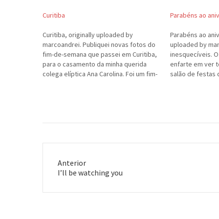
Curitiba
Parabéns ao aniv
Curitiba, originally uploaded by
Parabéns ao aniv
marcoandrei. Publiquei novas fotos do
uploaded by man
fim-de-semana que passei em Curitiba,
inesquecíveis. 
para o casamento da minha querida
enfarte em ver 
colega elíptica Ana Carolina. Foi um fim-
salão de festas 
de-semana de muita diversão, mas
trama ardilosa d
também de muito descanso. Sem a
e da Mila, que c
câmera digital da Ana, resolvi resgatar
surpresa sucesso
a pequena câmera que acompanha meu
emoção e…
T68i…
Anterior
Post
I’ll be watching you
anterior: