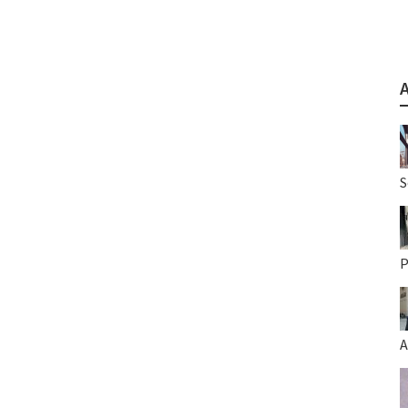
S
P
A