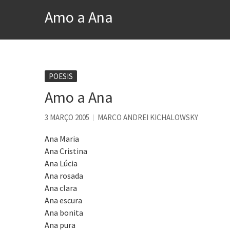
Contardo Calligaris prega o
Amo a Ana
Esse tal de Rock Gaúcho
Os causos de Jorge Luis Bo
Voto obrigatório é correto
Se queres salvar o mundo, 
POESIS
Amo a Ana
Tem que filmar isso daí
A construção da urbanidad
3 MARÇO 2005
MARCO ANDREI KICHALOWSKY
Ana Maria
Ana Cristina
Ana Lúcia
Ana rosada
Ana clara
Ana escura
Ana bonita
Ana pura