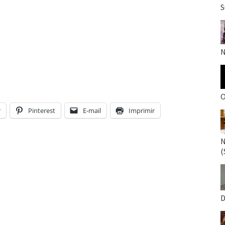
S
N
O
r
Pinterest
E-mail
Imprimir
N
(
D