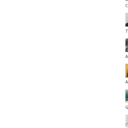
C
T
A
A
G