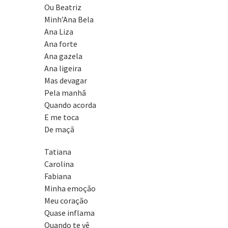
Ou Beatriz
Minh’Ana Bela
Ana Liza
Ana forte
Ana gazela
Ana ligeira
Mas devagar
Pela manhã
Quando acorda
E me toca
De maçã
Tatiana
Carolina
Fabiana
Minha emoção
Meu coração
Quase inflama
Quando te vê