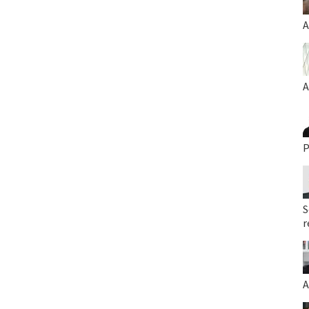
A
A
P
S
r
A