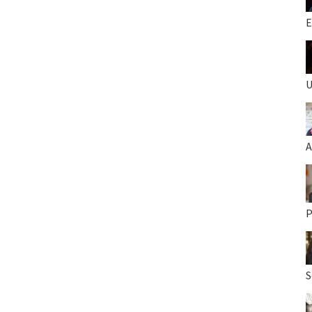
E
U
A
P
S