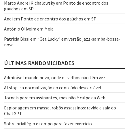
Marco Andrei Kichalowsky
em
Ponto de encontro dos
gaúchos em SP
Andi
em
Ponto de encontro dos gaúchos em SP
Antônio Oliveira
em
Meia
Patricia Bissi
em
“Get Lucky” em versão jazz-samba-bossa-
nova
ÚLTIMAS RANDOMICIDADES
Admirável mundo novo, onde os velhos não têm vez
AI slop e a normalização do conteúdo descartável
Jornais perdem assinantes, mas não é culpa da Web
Espionagem em massa, robôs assassinos: revide e saia do
ChatGPT
Sobre privilégio e tempo para fazer exercício