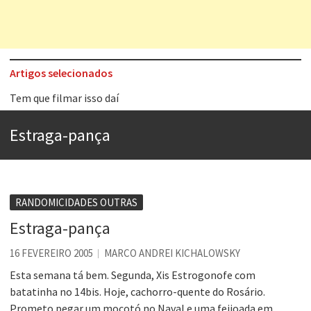
Artigos selecionados
Tem que filmar isso daí
A construção da urbanidade
Estraga-pança
Aprender a fracassar é o segredo do sucesso
Contardo Calligaris prega o “direito à tristeza”
Esse tal de Rock Gaúcho
RANDOMICIDADES OUTRAS
Os causos de Jorge Luis Borges
Estraga-pança
Voto obrigatório é correto?
16 FEVEREIRO 2005
MARCO ANDREI KICHALOWSKY
Se queres salvar o mundo, o veganismo não é a resposta
Esta semana tá bem. Segunda, Xis Estrogonofe com
batatinha no 14bis. Hoje, cachorro-quente do Rosário.
Prometo pegar um mocotó no Naval e uma feijoada em