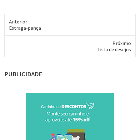
Anterior
Post
Estraga-pança
anterior:
Próximo
Próximo
Lista de desejos
post:
PUBLICIDADE