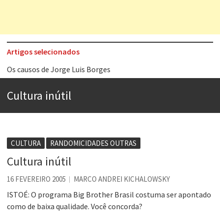
Artigos selecionados
Os causos de Jorge Luis Borges
Voto obrigatório é correto?
Cultura inútil
Se queres salvar o mundo, o veganismo não é a resposta
Tem que filmar isso daí
A construção da urbanidade
CULTURA
RANDOMICIDADES OUTRAS
Aprender a fracassar é o segredo do sucesso
Cultura inútil
Contardo Calligaris prega o “direito à tristeza”
16 FEVEREIRO 2005
MARCO ANDREI KICHALOWSKY
Esse tal de Rock Gaúcho
ISTOÉ: O programa Big Brother Brasil costuma ser apontado
como de baixa qualidade. Você concorda?