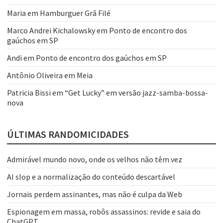
Maria
em
Hamburguer Grã Filé
Marco Andrei Kichalowsky
em
Ponto de encontro dos
gaúchos em SP
Andi
em
Ponto de encontro dos gaúchos em SP
Antônio Oliveira
em
Meia
Patricia Bissi
em
“Get Lucky” em versão jazz-samba-bossa-
nova
ÚLTIMAS RANDOMICIDADES
Admirável mundo novo, onde os velhos não têm vez
AI slop e a normalização do conteúdo descartável
Jornais perdem assinantes, mas não é culpa da Web
Espionagem em massa, robôs assassinos: revide e saia do
ChatGPT