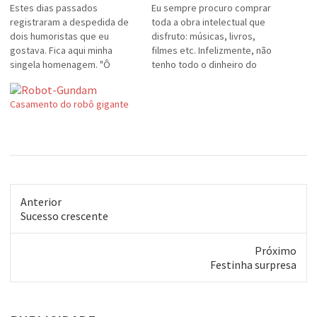
Estes dias passados
Eu sempre procuro comprar
registraram a despedida de
toda a obra intelectual que
dois humoristas que eu
disfruto: músicas, livros,
gostava. Fica aqui minha
filmes etc. Infelizmente, não
singela homenagem. "Ô
tenho todo o dinheiro do
Crideeee!" Primeiro quero
mundo para fazê-lo e isso foi
falar do brasileiro Ronald
sempre minha reclamação: a
Casamento do robô gigante
Golias, o Bronco. Confesso
SUPER valorização de várias
que não era mais tão fã do
coisas. Pois bem: parece que
Golias nestes últimos
um cantor sertanejo nacional
tempos, mas ele me fazia rir
encontrou uma solução para o
muito quando eu era mais…
alto…
Anterior
Post
Sucesso crescente
anterior:
Próximo
Próximo
Festinha surpresa
post: