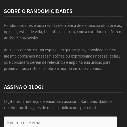
SOBRE O RANDOMICIDADES
Randomicidades é uma revista eletrônica de exposição de crônicas,
opinião, estilo de vida, filosofia e cultura, com a curadoria de Marco
Andrei Kichalowsky.
Aqui vais encontrar um espaço em que amigos, convidados e eu
mesmo contamos nossas histórias ou expressamos nossas ideias,
que considero serem de relevância e importância únicas para
promover uma reflexão sobre o mundo em que vivemos.
ASSINA O BLOG!
Digita teu endereço de email para assinar o Randomicidades e
receber notificações de novas publicações por email.
Endereço
de