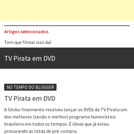
Artigos selecionados
Tem que filmar isso daí
A construção da urbanidade
TV Pirata em DVD
Aprender a fracassar é o segredo do sucesso
Contardo Calligaris prega o “direito à tristeza”
Esse tal de Rock Gaúcho
NO TEMPO DO BLOGGER
Os causos de Jorge Luis Borges
TV Pirata em DVD
Voto obrigatório é correto?
A Globo finalmente resolveu lançar os DVDs da TV Pirata um
dos melhores (senão o melhor) programa humorístico
Se queres salvar o mundo, o veganismo não é a resposta
brasileiro em todos os tempos. É óbvio que já estou
procurando as listas de pré-compra.