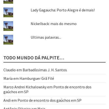
Lady Gagaucha: Porto Alegre é demais!
Nickelback: mais do mesmo
Ultimas palavras...
TODO MUNDO DÁ PALPITE…
Claudio
em
Barbadíssimas J. H. Santos
Maria
em
Hamburguer Grã Filé
Marco Andrei Kichalowsky
em
Ponto de encontro dos
gaúchos em SP
Andi
em
Ponto de encontro dos gaúchos em SP
Antônio Oliveira
em
Meia