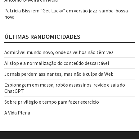
Patricia Bissi
em
“Get Lucky” em versão jazz-samba-bossa-
nova
ÚLTIMAS RANDOMICIDADES
Admirável mundo novo, onde os velhos não têm vez
AI slop e a normalização do conteúdo descartável
Jornais perdem assinantes, mas não é culpa da Web
Espionagem em massa, robôs assassinos: revide e saia do
ChatGPT
Sobre privilégio e tempo para fazer exercício
A Vida Plena