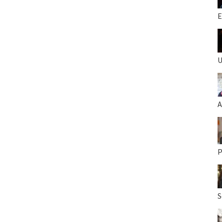
E
U
A
P
S