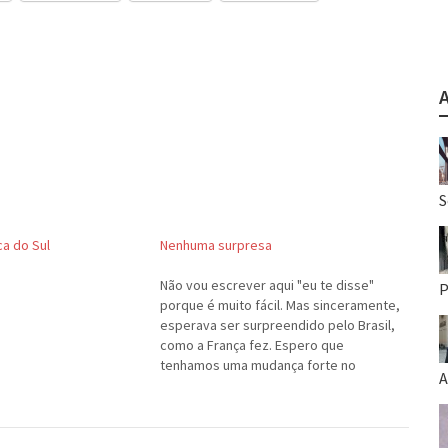
S
ca do Sul
Nenhuma surpresa
Não vou escrever aqui "eu te disse"
P
porque é muito fácil. Mas sinceramente,
esperava ser surpreendido pelo Brasil,
como a França fez. Espero que
tenhamos uma mudança forte no
A
circuito "Rio manda" no futebol
brasileiro. Acho que somos mais fortes
quando jogamos unidos. Tá na hora de
outros brasileiros poderem…