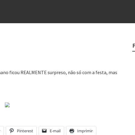
e
egredo do sucesso
 “direito à tristeza”
rges
?
o veganismo não é a resposta
 mano ficou REALMENTE surpreso, não só com a festa, mas
r
Pinterest
E-mail
Imprimir