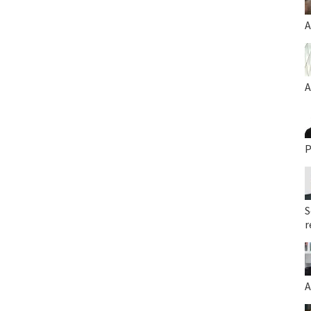
A
A
P
S
r
A