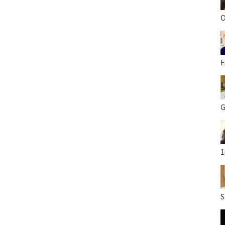
O
E
G
1
S