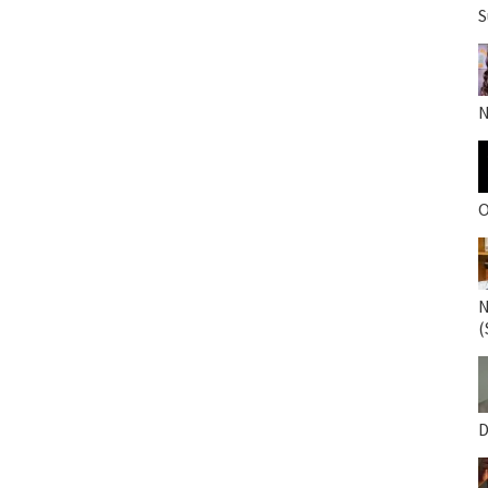
S
N
O
N
(
D