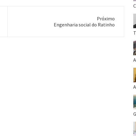
C
Próximo
Próximo
Engenharia social do Ratinho
post:
T
A
A
G