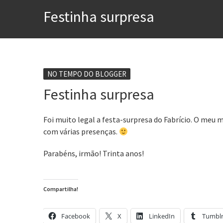
A construção da urbanidad
Festinha surpresa
Aprender a fracassar é o s
Contardo Calligaris prega o
Esse tal de Rock Gaúcho
Os causos de Jorge Luis Bo
NO TEMPO DO BLOGGER
Festinha surpresa
Voto obrigatório é correto
Se queres salvar o mundo, 
Foi muito legal a festa-surpresa do Fabrício. O meu
com várias presenças.
Parabéns, irmão! Trinta anos!
Compartilha!
Facebook
X
LinkedIn
Tumbl