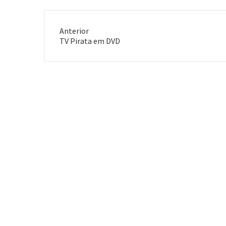
Anterior
Post
TV Pirata em DVD
anterior: