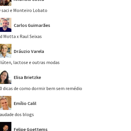
 saci e Monteiro Lobato
Carlos Guimarães
d Motta x Raul Seixas
Dráuzio Varela
lúten, lactose e outras modas
Elisa Brietzke
0 dicas de como dormir bem sem remédio
Emílio Calil
audade dos blogs
Felipe Goettems