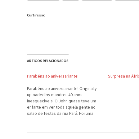
Curtir isso:
ARTIGOS RELACIONADOS
Parabéns ao aniversariante!
Surpresa na Áfri
Parabéns ao aniversariante! Originally
uploaded by mandrei. 40 anos
inesquecíveis. O John quase teve um
enfarte em ver toda aquela gente no
salão de festas da rua Pará. Foi uma
trama ardilosa da Ana Cláudia, do Guime
e da Mila, que construíram esta
surpresa sucesso total. Foi muita
emoção e…