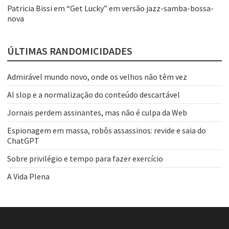
Patricia Bissi
em
“Get Lucky” em versão jazz-samba-bossa-
nova
ÚLTIMAS RANDOMICIDADES
Admirável mundo novo, onde os velhos não têm vez
AI slop e a normalização do conteúdo descartável
Jornais perdem assinantes, mas não é culpa da Web
Espionagem em massa, robôs assassinos: revide e saia do
ChatGPT
Sobre privilégio e tempo para fazer exercício
A Vida Plena