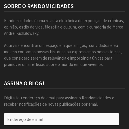
SOBRE O RANDOMICIDADES
Randomicidades é uma revista eletrônica de exposição de crônicas,
opinião, estilo de vida, filosofia e cultura, com a curadoria de Marco
Andrei Kichalowsky.
Aqui vais encontrar um espaço em que amigos, convidados e eu
mesmo contamos nossas histórias ou expressamos nossas ideias,
que considero serem de relevância e importância únicas para
promover uma reflexão sobre o mundo em que vivemos.
ASSINA O BLOG!
Digita teu endereço de email para assinar o Randomicidades e
receber notificações de novas publicações por email.
Endereço
de
email