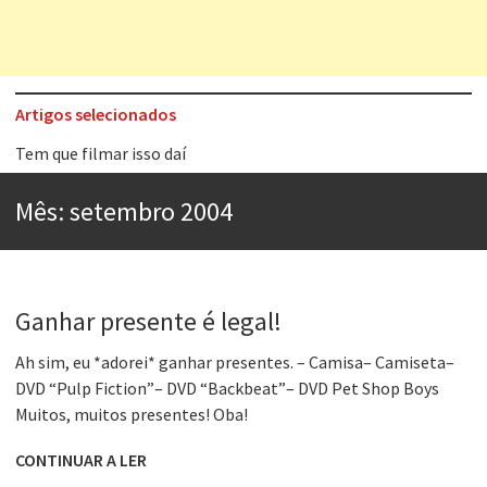
Artigos selecionados
Tem que filmar isso daí
A construção da urbanidade
Mês:
setembro 2004
Aprender a fracassar é o segredo do sucesso
Contardo Calligaris prega o “direito à tristeza”
Esse tal de Rock Gaúcho
Ganhar presente é legal!
Os causos de Jorge Luis Borges
Ah sim, eu *adorei* ganhar presentes. – Camisa– Camiseta–
Voto obrigatório é correto?
DVD “Pulp Fiction”– DVD “Backbeat”– DVD Pet Shop Boys
Muitos, muitos presentes! Oba!
Se queres salvar o mundo, o veganismo não é a resposta
CONTINUAR A LER