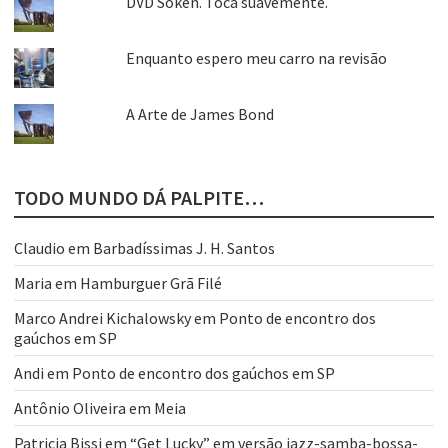
DVD Soken. Toca suavemente.
Enquanto espero meu carro na revisão
A Arte de James Bond
TODO MUNDO DÁ PALPITE…
Claudio
em
Barbadíssimas J. H. Santos
Maria
em
Hamburguer Grã Filé
Marco Andrei Kichalowsky
em
Ponto de encontro dos
gaúchos em SP
Andi
em
Ponto de encontro dos gaúchos em SP
Antônio Oliveira
em
Meia
Patricia Bissi
em
“Get Lucky” em versão jazz-samba-bossa-