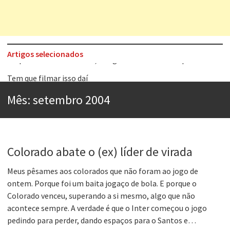
Artigos selecionados
Tem que filmar isso daí
A construção da urbanidade
Mês:
setembro 2004
Aprender a fracassar é o segredo do sucesso
Contardo Calligaris prega o “direito à tristeza”
Esse tal de Rock Gaúcho
Colorado abate o (ex) líder de virada
Os causos de Jorge Luis Borges
Meus pêsames aos colorados que não foram ao jogo de
Voto obrigatório é correto?
ontem. Porque foi um baita jogaço de bola. E porque o
Colorado venceu, superando a si mesmo, algo que não
Se queres salvar o mundo, o veganismo não é a resposta
acontece sempre. A verdade é que o Inter começou o jogo
pedindo para perder, dando espaços para o Santos e…