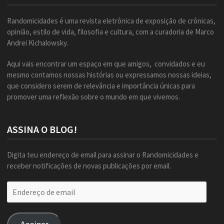
Randomicidades é uma revista eletrônica de exposição de crônicas,
opinião, estilo de vida, filosofia e cultura, com a curadoria de Marco
Andrei Kichalowsky.
Aqui vais encontrar um espaço em que amigos, convidados e eu
mesmo contamos nossas histórias ou expressamos nossas ideias,
que considero serem de relevância e importância únicas para
promover uma reflexão sobre o mundo em que vivemos.
ASSINA O BLOG!
Digita teu endereço de email para assinar o Randomicidades e
receber notificações de novas publicações por email.
Endereço
de
email