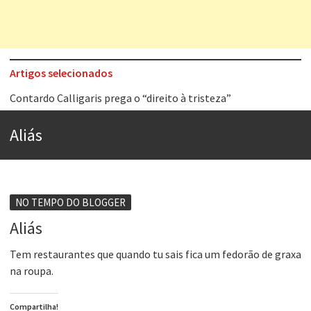
Artigos selecionados
Contardo Calligaris prega o “direito à tristeza”
Esse tal de Rock Gaúcho
Aliás
Os causos de Jorge Luis Borges
Voto obrigatório é correto?
Se queres salvar o mundo, o veganismo não é a resposta
NO TEMPO DO BLOGGER
Tem que filmar isso daí
Aliás
A construção da urbanidade
Tem restaurantes que quando tu sais fica um fedorão de graxa
na roupa.
Aprender a fracassar é o segredo do sucesso
Compartilha!