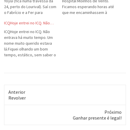
Yoyui (fica numa travessa da
Hospital Moinhos de Vento.
24, perto do Lourival). Saí com
Ficamos esperando horas até
o Fabrício e a Fer para
que me encaminhassem à
encontrar amigos,
sala de cirurgia, direto. Meu
ICQHoje entrei no ICQ. Não…
reencontrar velhos amigos e
pai, coitado, ficou
conhecer novos amigos. As
agüentando comigo não só
ICQHoje entrei no ICQ. Não
fotinhas do encontro estão
esse tempo, mas todo o
entrava há muito tempo. Um
aqui. Vamos repetir, galera!
tempo da cirurgia também. Lá
nome muito querido estava
pelas 3 horas da manhã me
lá.Fiquei olhando um bom
liberaram…
tempo, estático, sem saber o
quê fazer.Só de ler aquele
nome ali, tão perto, já senti
diferente. Engoli em
seco.Lágrimas vieram aos
olhos.Não poder nem
perguntar "como tu estás?" e
Anterior
ter ignorar…
Post
Revolver
anterior:
Próximo
Próximo
Ganhar presente é legal!
post: