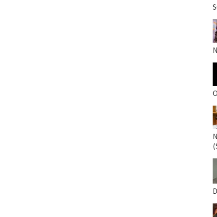
S
N
O
N
(
D