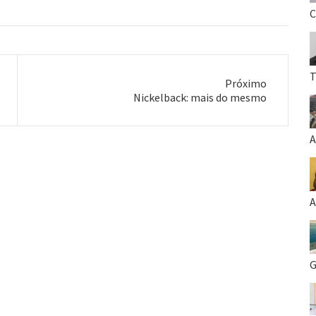
C
T
Próximo
Próximo
Nickelback: mais do mesmo
post:
A
A
G