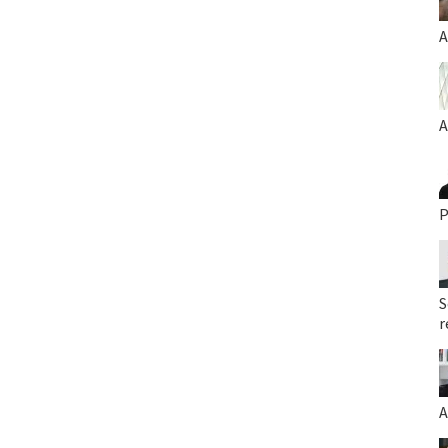
A
A
P
S
r
A