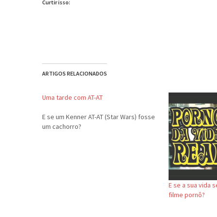
Curtir isso:
ARTIGOS RELACIONADOS
Uma tarde com AT-AT
E se um Kenner AT-AT (Star Wars) fosse
um cachorro?
E se a sua vida
filme pornô?