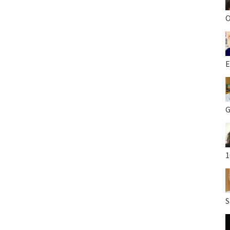
O
E
G
1
S