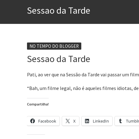
A construção da urbanidad
Sessao da Tarde
Aprender a fracassar é o s
Contardo Calligaris prega o
Esse tal de Rock Gaúcho
NO TEMPO DO BLOGGER
Os causos de Jorge Luis Bo
Sessao da Tarde
Voto obrigatório é correto
Pati, ao ver que na Sessão da Tarde vai passar um fil
“Bah, um filme legal, não é aqueles filmes idiotas, 
Compartilha!
Facebook
X
LinkedIn
Tumbl