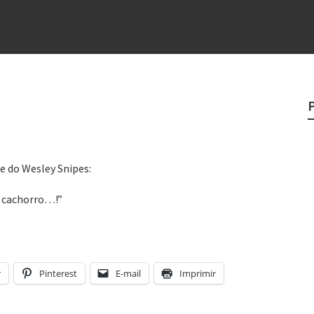
e
egredo do sucesso
 “direito à tristeza”
rges
?
me do Wesley Snipes:
de cachorro…!”
r
Pinterest
E-mail
Imprimir