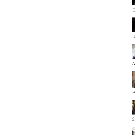
E
U
A
P
S