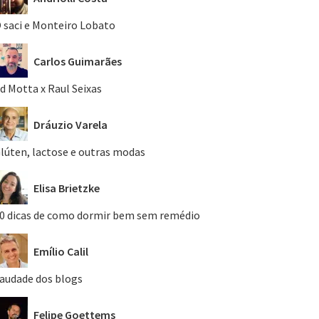
 saci e Monteiro Lobato
Carlos Guimarães
d Motta x Raul Seixas
Dráuzio Varela
lúten, lactose e outras modas
Elisa Brietzke
0 dicas de como dormir bem sem remédio
Emílio Calil
audade dos blogs
Felipe Goettems