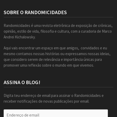
SOBRE O RANDOMICIDADES
Randomicidades é uma revista eletrônica de exposição de crônicas,
opinião, estilo de vida, filosofia e cultura, com a curadoria de Marco
Andrei Kichalowsky.
Aqui vais encontrar um espaço em que amigos, convidados e eu
mesmo contamos nossas histórias ou expressamos nossas ideias,
que considero serem de relevância e importância únicas para
promover uma reflexão sobre o mundo em que vivemos.
ASSINA O BLOG!
Digita teu endereço de email para assinar o Randomicidades e
receber notificações de novas publicações por email.
Endereço