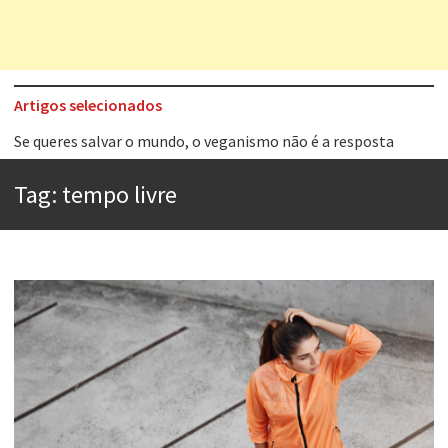
Artigos selecionados
Tem que filmar isso daí
A construção da urbanidade
Tag:
tempo livre
Aprender a fracassar é o segredo do sucesso
Contardo Calligaris prega o “direito à tristeza”
Esse tal de Rock Gaúcho
Os causos de Jorge Luis Borges
Voto obrigatório é correto?
Se queres salvar o mundo, o veganismo não é a resposta