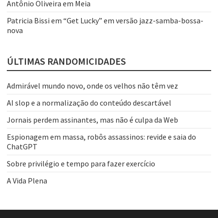
Antônio Oliveira
em
Meia
Patricia Bissi
em
“Get Lucky” em versão jazz-samba-bossa-
nova
ÚLTIMAS RANDOMICIDADES
Admirável mundo novo, onde os velhos não têm vez
AI slop e a normalização do conteúdo descartável
Jornais perdem assinantes, mas não é culpa da Web
Espionagem em massa, robôs assassinos: revide e saia do
ChatGPT
Sobre privilégio e tempo para fazer exercício
A Vida Plena