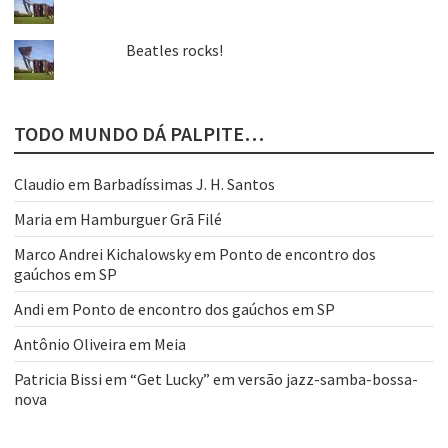
Beatles rocks!
TODO MUNDO DÁ PALPITE…
Claudio
em
Barbadíssimas J. H. Santos
Maria
em
Hamburguer Grã Filé
Marco Andrei Kichalowsky
em
Ponto de encontro dos
gaúchos em SP
Andi
em
Ponto de encontro dos gaúchos em SP
Antônio Oliveira
em
Meia
Patricia Bissi
em
“Get Lucky” em versão jazz-samba-bossa-
nova