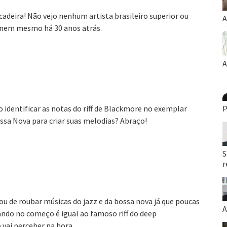
cadeira! Não vejo nenhum artista brasileiro superior ou
A
 nem mesmo há 30 anos atrás.
A
identificar as notas do riff de Blackmore no exemplar
P
Bossa Nova para criar suas melodias? Abraço!
S
r
tou de roubar músicas do jazz e da bossa nova já que poucas
A
ndo no começo é igual ao famoso riff do deep
 vai perceber na hora…