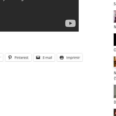
S
N
O
r
Pinterest
E-mail
Imprimir
N
(
D