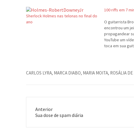
100 riffs em 7 m
Sherlock Holmes nas telonas no final do
ano
O guitarrista B
encontrou um jei
propagandear su
YouTube um víde
toca em sua guit
menos que 100 ri
famosas. Quem se
quais são? Emba
meus palpites. 
CARLOS LYRA
,
MARCA DIABO
,
MARIA MOITA
,
ROSÁLIA DE
Anterior
Post
Sua dose de spam diária
anterior: