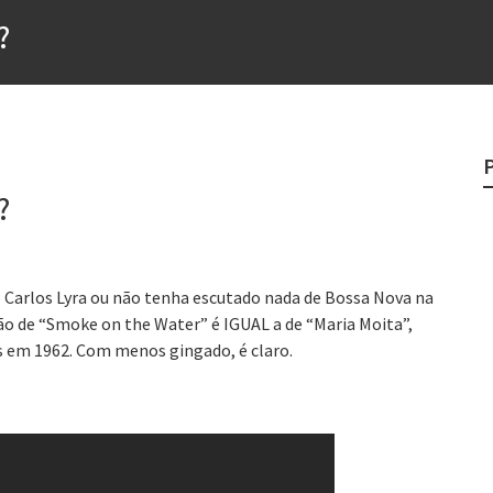
?
?
o veganismo não é a resposta
e
egredo do sucesso
?
 “direito à tristeza”
 Carlos Lyra ou não tenha escutado nada de Bossa Nova na
ução de “Smoke on the Water” é IGUAL a de “Maria Moita”,
s em 1962. Com menos gingado, é claro.