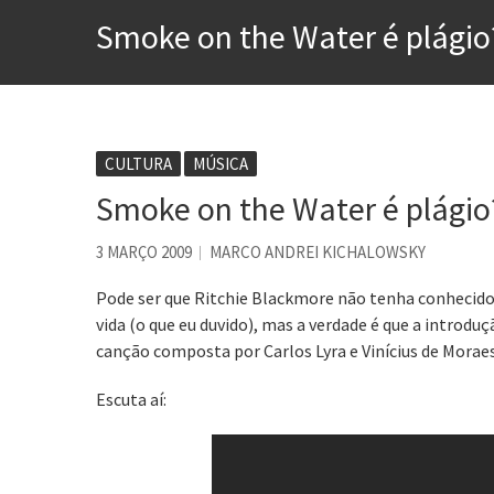
Voto obrigatório é correto
Smoke on the Water é plágio
Se queres salvar o mundo, 
Tem que filmar isso daí
A construção da urbanidad
Aprender a fracassar é o s
CULTURA
MÚSICA
Smoke on the Water é plágio
Contardo Calligaris prega o
Esse tal de Rock Gaúcho
3 MARÇO 2009
MARCO ANDREI KICHALOWSKY
Pode ser que Ritchie Blackmore não tenha conhecido
vida (o que eu duvido), mas a verdade é que a introd
canção composta por Carlos Lyra e Vinícius de Morae
Escuta aí: