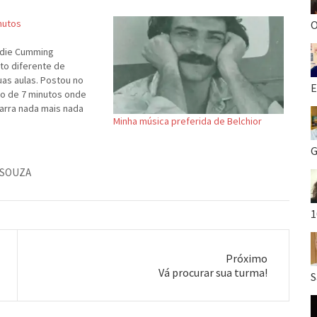
inutos
O
rodie Cumming
to diferente de
as aulas. Postou no
E
o de 7 minutos onde
arra nada mais nada
Minha música preferida de Belchior
ffs de músicas
 habilita a descobrir
G
ixo coloco alguns dos
1. Led…
 SOUZA
1
Próximo
Próximo
Vá procurar sua turma!
S
post: