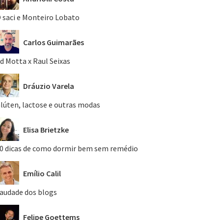
 saci e Monteiro Lobato
Carlos Guimarães
d Motta x Raul Seixas
Dráuzio Varela
lúten, lactose e outras modas
Elisa Brietzke
0 dicas de como dormir bem sem remédio
Emílio Calil
audade dos blogs
Felipe Goettems