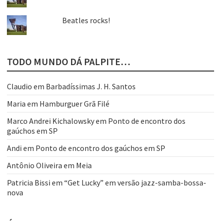
Beatles rocks!
TODO MUNDO DÁ PALPITE…
Claudio
em
Barbadíssimas J. H. Santos
Maria
em
Hamburguer Grã Filé
Marco Andrei Kichalowsky
em
Ponto de encontro dos
gaúchos em SP
Andi
em
Ponto de encontro dos gaúchos em SP
Antônio Oliveira
em
Meia
Patricia Bissi
em
“Get Lucky” em versão jazz-samba-bossa-
nova