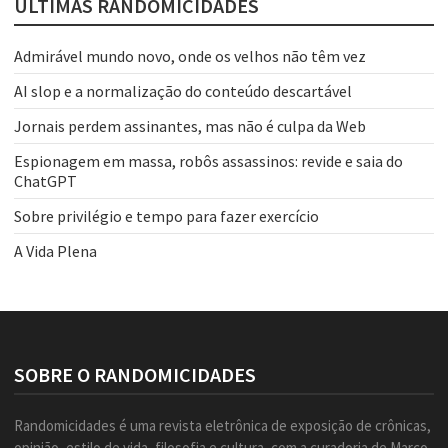
ÚLTIMAS RANDOMICIDADES
Admirável mundo novo, onde os velhos não têm vez
AI slop e a normalização do conteúdo descartável
Jornais perdem assinantes, mas não é culpa da Web
Espionagem em massa, robôs assassinos: revide e saia do
ChatGPT
Sobre privilégio e tempo para fazer exercício
A Vida Plena
SOBRE O RANDOMICIDADES
Randomicidades é uma revista eletrônica de exposição de crônicas,
opinião, estilo de vida, filosofia e cultura, com a curadoria de Marco