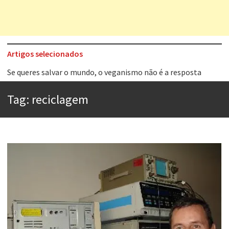
Artigos selecionados
Tem que filmar isso daí
A construção da urbanidade
Tag:
reciclagem
Aprender a fracassar é o segredo do sucesso
Contardo Calligaris prega o “direito à tristeza”
Esse tal de Rock Gaúcho
Os causos de Jorge Luis Borges
Voto obrigatório é correto?
Se queres salvar o mundo, o veganismo não é a resposta