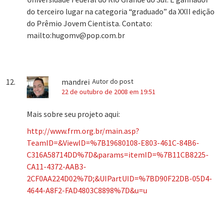
do terceiro lugar na categoria “graduado” da XXII edição
do Prêmio Jovem Cientista. Contato:
mailto:hugomv@pop.com.br
mandrei
Autor do post
22 de outubro de 2008 em 19:51
Mais sobre seu projeto aqui:
http://www.frm.org.br/main.asp?
TeamID=&ViewID=%7B19680108-E803-461C-84B6-
C316A58714DD%7D&params=itemID=%7B11CB8225-
CA11-4372-AAB3-
2CF0AA224D02%7D;&UIPartUID=%7BD90F22DB-05D4-
4644-A8F2-FAD4803C8898%7D&u=u