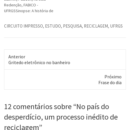
Redenção, FABICO -
UFRGSSinopse: A história de
John Merrick (John Hurt), um
desafortunado cidadão da
CIRCUITO IMPRESSO
,
ESTUDO
,
PESQUISA
,
RECICLAGEM
,
UFRGS
Inglaterra vitoriana que era
portador do caso mais grave
de neurofibromatose múltipla
registrado, tendo 90% do
seu corpo deformado. O
Anterior
“homem elefante” era…
Post
Gritedo eletrônico no banheiro
anterior:
Próximo
Próximo
Frase do dia
post:
12 comentários sobre “
No país do
desperdício, um processo inédito de
reciclagem
”