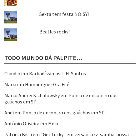
Sexta tem festa NOISY!
Beatles rocks!
TODO MUNDO DÁ PALPITE…
Claudio
em
Barbadíssimas J. H. Santos
Maria
em
Hamburguer Grã Filé
Marco Andrei Kichalowsky
em
Ponto de encontro dos
gaúchos em SP
Andi
em
Ponto de encontro dos gaúchos em SP
Antônio Oliveira
em
Meia
Patricia Bissi
em
“Get Lucky” em versão jazz-samba-bossa-