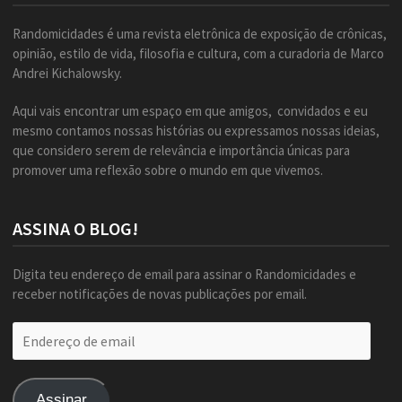
Randomicidades é uma revista eletrônica de exposição de crônicas,
opinião, estilo de vida, filosofia e cultura, com a curadoria de Marco
Andrei Kichalowsky.
Aqui vais encontrar um espaço em que amigos, convidados e eu
mesmo contamos nossas histórias ou expressamos nossas ideias,
que considero serem de relevância e importância únicas para
promover uma reflexão sobre o mundo em que vivemos.
ASSINA O BLOG!
Digita teu endereço de email para assinar o Randomicidades e
receber notificações de novas publicações por email.
Endereço
de
email
Assinar