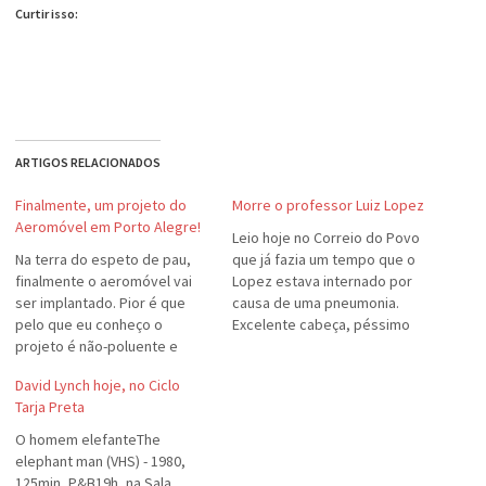
Curtir isso:
ARTIGOS RELACIONADOS
Finalmente, um projeto do
Morre o professor Luiz Lopez
Aeromóvel em Porto Alegre!
Leio hoje no Correio do Povo
Na terra do espeto de pau,
que já fazia um tempo que o
finalmente o aeromóvel vai
Lopez estava internado por
ser implantado. Pior é que
causa de uma pneumonia.
pelo que eu conheço o
Excelente cabeça, péssimo
projeto é não-poluente e
estado de saúde. É uma pena
pode resolver o problema de
que muitos cientistas se
David Lynch hoje, no Ciclo
espaço físico, o que está
dediquem tanto a seus
Tarja Preta
cada vez mais crescendo em
estudos (no caso dele, a
Porto Alegre. Quem vai
História) e esqueçam de
O homem elefanteThe
implantar o aeromóvel é a
cuidar de sua…
elephant man (VHS) - 1980,
PUCRS, através…
125min, P&B19h, na Sala