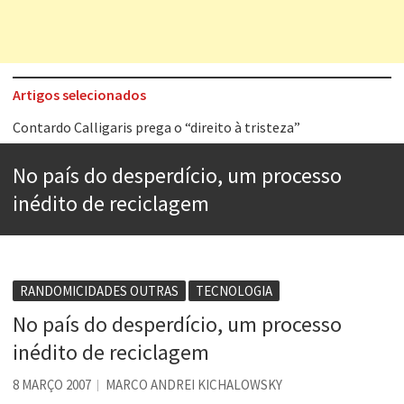
Artigos selecionados
Contardo Calligaris prega o “direito à tristeza”
Esse tal de Rock Gaúcho
No país do desperdício, um processo
Os causos de Jorge Luis Borges
inédito de reciclagem
Voto obrigatório é correto?
Se queres salvar o mundo, o veganismo não é a resposta
Tem que filmar isso daí
RANDOMICIDADES OUTRAS
TECNOLOGIA
A construção da urbanidade
No país do desperdício, um processo
inédito de reciclagem
Aprender a fracassar é o segredo do sucesso
8 MARÇO 2007
MARCO ANDREI KICHALOWSKY