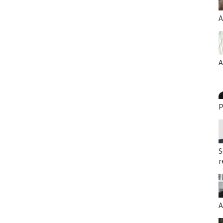
A
A
P
S
r
A