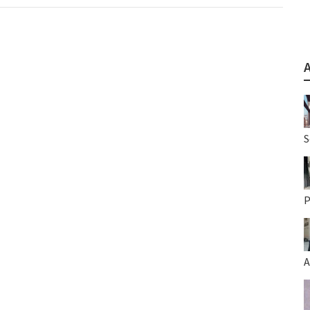
S
P
A