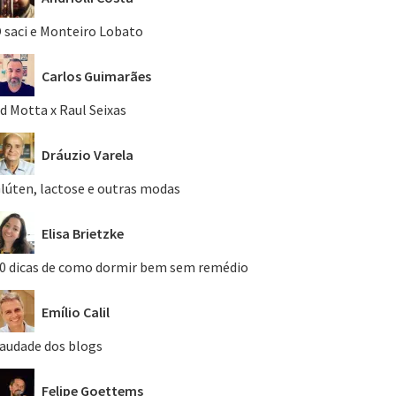
 saci e Monteiro Lobato
Carlos Guimarães
d Motta x Raul Seixas
Dráuzio Varela
lúten, lactose e outras modas
Elisa Brietzke
0 dicas de como dormir bem sem remédio
Emílio Calil
audade dos blogs
Felipe Goettems