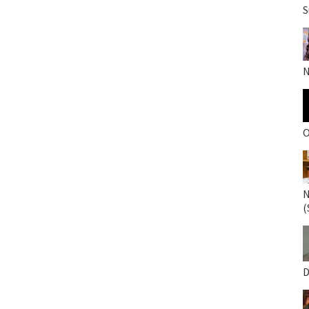
S
N
O
N
(
D