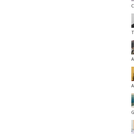
C
T
A
A
G