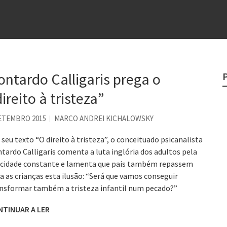
e
egredo do sucesso
 “direito à tristeza”
rges
ontardo Calligaris prega o
?
ireito à tristeza”
o veganismo não é a resposta
ETEMBRO 2015
MARCO ANDREI KICHALOWSKY
seu texto “O direito à tristeza”, o conceituado psicanalista
tardo Calligaris comenta a luta inglória dos adultos pela
icidade constante e lamenta que pais também repassem
a as crianças esta ilusão: “Será que vamos conseguir
nsformar também a tristeza infantil num pecado?”
NTINUAR A LER