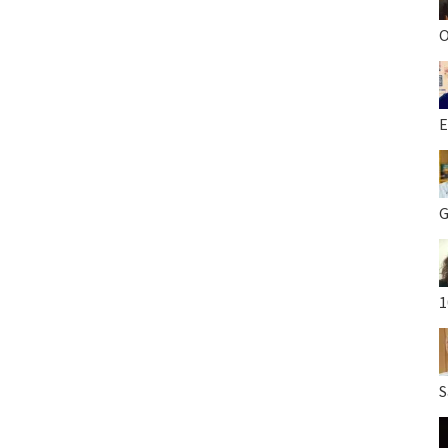
O
E
G
1
S