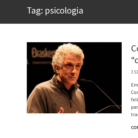
A construção da urbanidad
Tag:
psicologia
Aprender a fracassar é o s
Contardo Calligaris prega o
Esse tal de Rock Gaúcho
Os causos de Jorge Luis Bo
C
Voto obrigatório é correto
“d
Se queres salvar o mundo, 
3 S
Em 
Con
fel
par
tra
CO