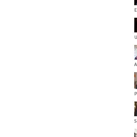
E
U
A
P
S