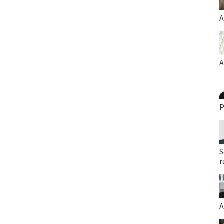
A
A
P
S
r
A