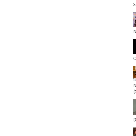
S
N
O
N
(
D