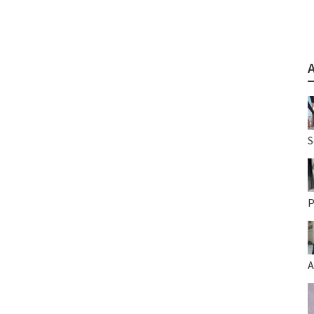
S
P
A