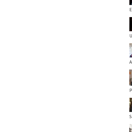
E
U
A
P
S