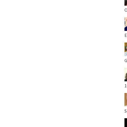
O
E
G
1
S