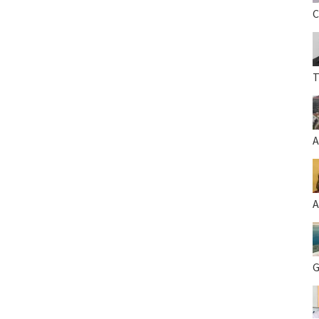
C
T
A
A
G