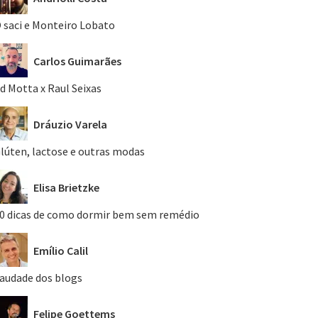
 saci e Monteiro Lobato
Carlos Guimarães
d Motta x Raul Seixas
Dráuzio Varela
lúten, lactose e outras modas
Elisa Brietzke
0 dicas de como dormir bem sem remédio
Emílio Calil
audade dos blogs
Felipe Goettems