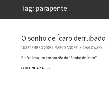
Tem que filmar isso daí
Tag:
parapente
A construção da urbanidad
Aprender a fracassar é o s
Contardo Calligaris prega o
Esse tal de Rock Gaúcho
O sonho de Ícaro derrubado
Os causos de Jorge Luis Bo
16 SETEMBRO 2009
MARCO ANDREI KICHALOWSKY
Voto obrigatório é correto
Biafra leva um encontrão do “Sonho de Ícaro”
CONTINUAR A LER