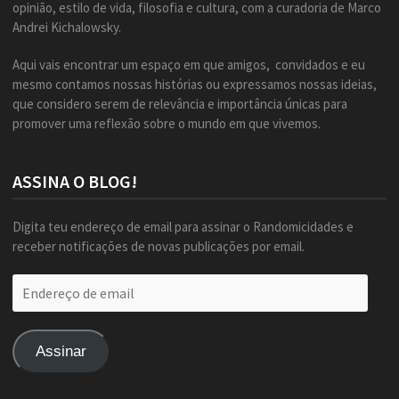
opinião, estilo de vida, filosofia e cultura, com a curadoria de Marco
Andrei Kichalowsky.
Aqui vais encontrar um espaço em que amigos, convidados e eu
mesmo contamos nossas histórias ou expressamos nossas ideias,
que considero serem de relevância e importância únicas para
promover uma reflexão sobre o mundo em que vivemos.
ASSINA O BLOG!
Digita teu endereço de email para assinar o Randomicidades e
receber notificações de novas publicações por email.
Endereço
de
email
Assinar