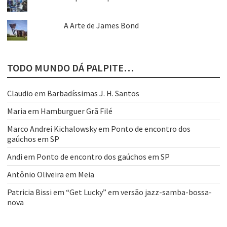
A Arte de James Bond
TODO MUNDO DÁ PALPITE…
Claudio
em
Barbadíssimas J. H. Santos
Maria
em
Hamburguer Grã Filé
Marco Andrei Kichalowsky
em
Ponto de encontro dos
gaúchos em SP
Andi
em
Ponto de encontro dos gaúchos em SP
Antônio Oliveira
em
Meia
Patricia Bissi
em
“Get Lucky” em versão jazz-samba-bossa-
nova