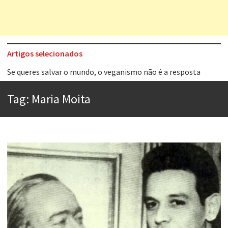
Artigos selecionados
Tem que filmar isso daí
A construção da urbanidade
Tag:
Maria Moita
Aprender a fracassar é o segredo do sucesso
Contardo Calligaris prega o “direito à tristeza”
Esse tal de Rock Gaúcho
Os causos de Jorge Luis Borges
Voto obrigatório é correto?
Se queres salvar o mundo, o veganismo não é a resposta