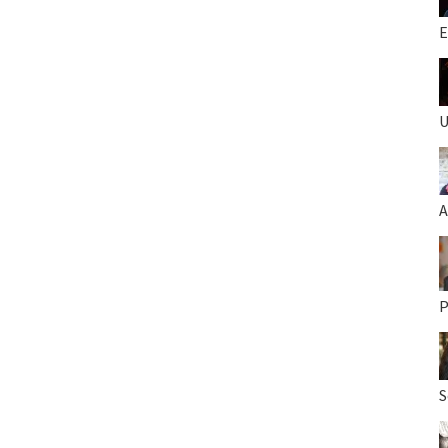
E
U
A
P
S