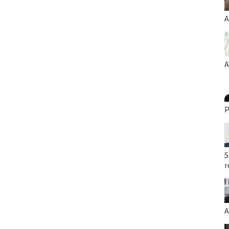
A
A
P
S
r
A