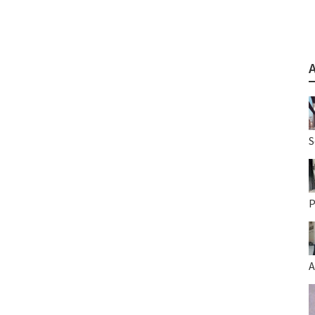
S
P
A