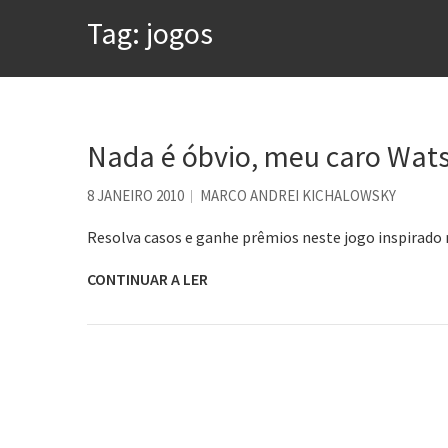
A construção da urbanidad
Tag:
jogos
Aprender a fracassar é o s
Contardo Calligaris prega o
Esse tal de Rock Gaúcho
Os causos de Jorge Luis Bo
Nada é óbvio, meu caro Wat
Voto obrigatório é correto
8 JANEIRO 2010
MARCO ANDREI KICHALOWSKY
Resolva casos e ganhe prêmios neste jogo inspirado 
CONTINUAR A LER