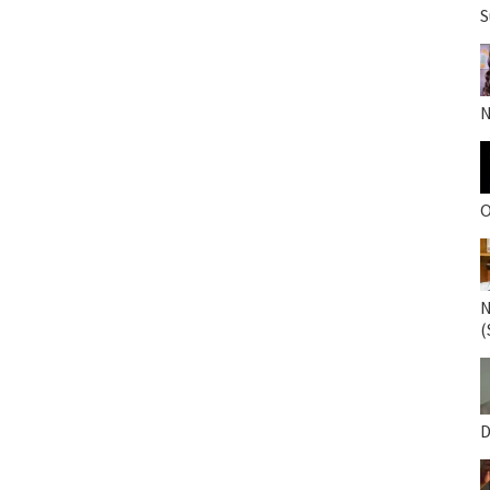
S
N
O
N
(
D