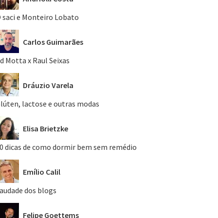
 saci e Monteiro Lobato
Carlos Guimarães
d Motta x Raul Seixas
Dráuzio Varela
lúten, lactose e outras modas
Elisa Brietzke
0 dicas de como dormir bem sem remédio
Emílio Calil
audade dos blogs
Felipe Goettems