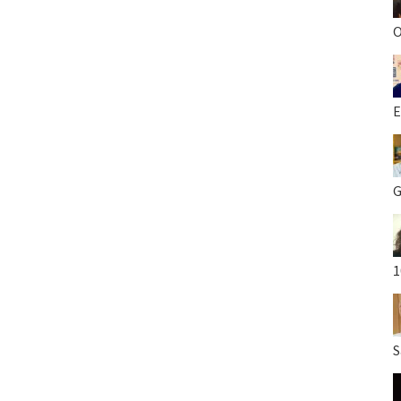
O
E
G
1
S