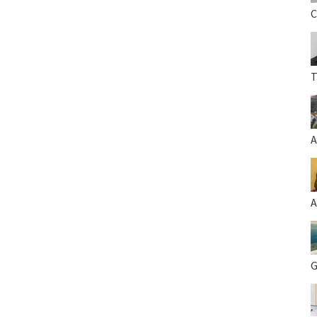
C
T
A
A
G