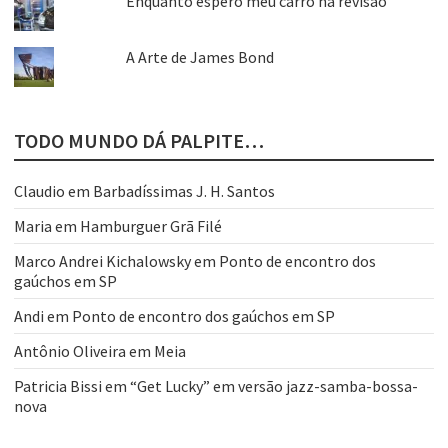
Enquanto espero meu carro na revisão
A Arte de James Bond
TODO MUNDO DÁ PALPITE…
Claudio
em
Barbadíssimas J. H. Santos
Maria
em
Hamburguer Grã Filé
Marco Andrei Kichalowsky
em
Ponto de encontro dos
gaúchos em SP
Andi
em
Ponto de encontro dos gaúchos em SP
Antônio Oliveira
em
Meia
Patricia Bissi
em
“Get Lucky” em versão jazz-samba-bossa-
nova