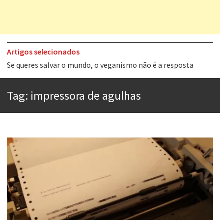
Artigos selecionados
Tem que filmar isso daí
A construção da urbanidade
Tag:
impressora de agulhas
Aprender a fracassar é o segredo do sucesso
Contardo Calligaris prega o “direito à tristeza”
Esse tal de Rock Gaúcho
Os causos de Jorge Luis Borges
Voto obrigatório é correto?
Se queres salvar o mundo, o veganismo não é a resposta