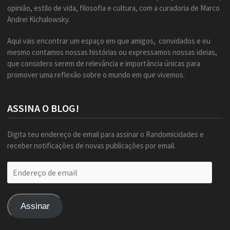
opinião, estilo de vida, filosofia e cultura, com a curadoria de Marco
Andrei Kichalowsky.
Aqui vais encontrar um espaço em que amigos, convidados e eu
mesmo contamos nossas histórias ou expressamos nossas ideias,
que considero serem de relevância e importância únicas para
promover uma reflexão sobre o mundo em que vivemos.
ASSINA O BLOG!
Digita teu endereço de email para assinar o Randomicidades e
receber notificações de novas publicações por email.
Endereço
de
email
Assinar