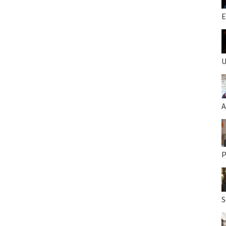
E
U
A
P
S