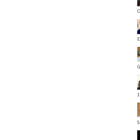
O
E
G
1
S