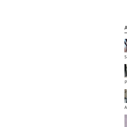
S
P
A