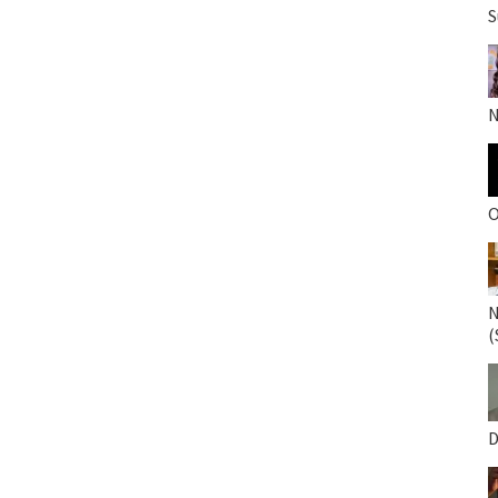
S
N
O
N
(
D