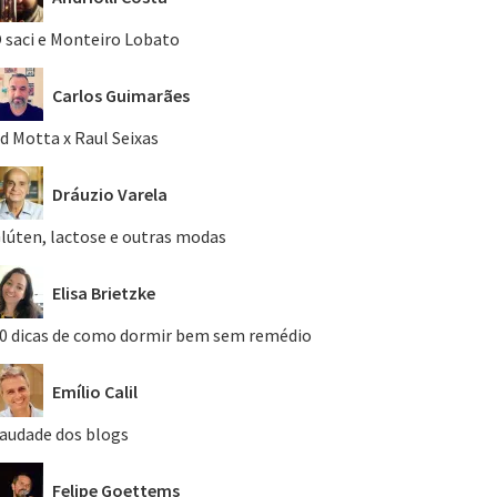
 saci e Monteiro Lobato
Carlos Guimarães
d Motta x Raul Seixas
Dráuzio Varela
lúten, lactose e outras modas
Elisa Brietzke
0 dicas de como dormir bem sem remédio
Emílio Calil
audade dos blogs
Felipe Goettems