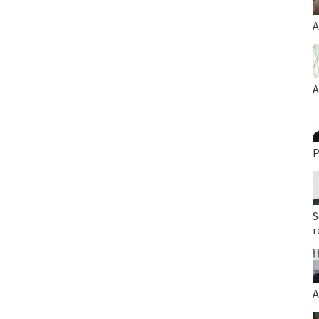
A
A
P
S
r
A