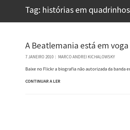
A construção da urbanidad
Tag:
histórias em quadrinhos
Aprender a fracassar é o s
Contardo Calligaris prega o
Esse tal de Rock Gaúcho
A Beatlemania está em voga
Os causos de Jorge Luis Bo
Voto obrigatório é correto
7 JANEIRO 2010
MARCO ANDREI KICHALOWSKY
Baixe no Flickr a biografia não autorizada da banda 
CONTINUAR A LER