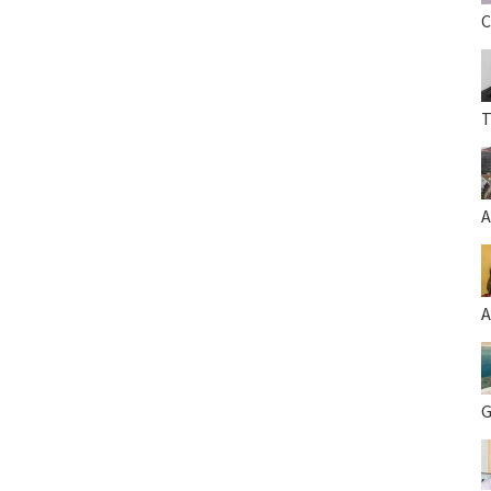
C
T
A
A
G