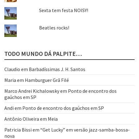
Sexta tem festa NOISY!
Beatles rocks!
TODO MUNDO DÁ PALPITE…
Claudio
em
Barbadíssimas J. H. Santos
Maria
em
Hamburguer Grã Filé
Marco Andrei Kichalowsky
em
Ponto de encontro dos
gaúchos em SP
Andi
em
Ponto de encontro dos gaúchos em SP
Antônio Oliveira
em
Meia
Patricia Bissi
em
“Get Lucky” em versão jazz-samba-bossa-
nova