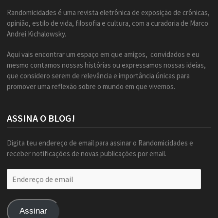
Randomicidades é uma revista eletrônica de exposição de crônicas,
opinião, estilo de vida, filosofia e cultura, com a curadoria de Marco
Andrei Kichalowsky.
Aqui vais encontrar um espaço em que amigos, convidados e eu
mesmo contamos nossas histórias ou expressamos nossas ideias,
que considero serem de relevância e importância únicas para
promover uma reflexão sobre o mundo em que vivemos.
ASSINA O BLOG!
Digita teu endereço de email para assinar o Randomicidades e
receber notificações de novas publicações por email.
Endereço
de
email
Assinar