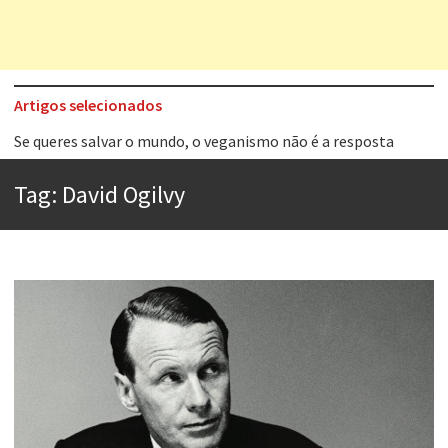
Artigos selecionados
Se queres salvar o mundo, o veganismo não é a resposta
Tem que filmar isso daí
A construção da urbanidade
Tag:
David Ogilvy
Aprender a fracassar é o segredo do sucesso
Contardo Calligaris prega o “direito à tristeza”
Esse tal de Rock Gaúcho
Os causos de Jorge Luis Borges
Voto obrigatório é correto?