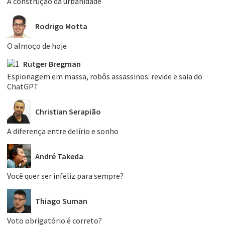
A construção da urbanidade
Rodrigo Motta
O almoço de hoje
Rutger Bregman
Espionagem em massa, robôs assassinos: revide e saia do
ChatGPT
Christian Serapião
A diferença entre delírio e sonho
André Takeda
Você quer ser infeliz para sempre?
Thiago Suman
Voto obrigatório é correto?