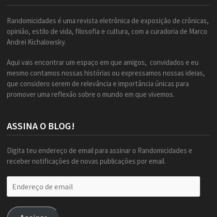
Randomicidades é uma revista eletrônica de exposição de crônicas,
opinião, estilo de vida, filosofia e cultura, com a curadoria de Marco
Andrei Kichalowsky.
Aqui vais encontrar um espaço em que amigos, convidados e eu
mesmo contamos nossas histórias ou expressamos nossas ideias,
que considero serem de relevância e importância únicas para
promover uma reflexão sobre o mundo em que vivemos.
ASSINA O BLOG!
Digita teu endereço de email para assinar o Randomicidades e
receber notificações de novas publicações por email.
Endereço
de
email