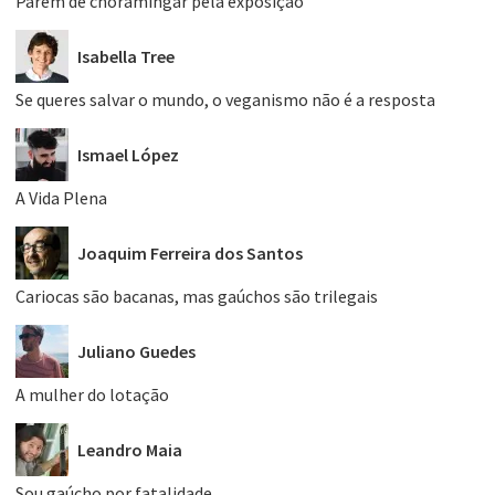
Parem de choramingar pela exposição
Isabella Tree
Se queres salvar o mundo, o veganismo não é a resposta
Ismael López
A Vida Plena
Joaquim Ferreira dos Santos
Cariocas são bacanas, mas gaúchos são trilegais
Juliano Guedes
A mulher do lotação
Leandro Maia
Sou gaúcho por fatalidade