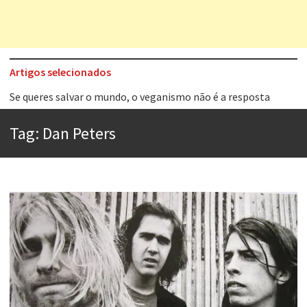
Artigos selecionados
Tem que filmar isso daí
A construção da urbanidade
Tag:
Dan Peters
Aprender a fracassar é o segredo do sucesso
Contardo Calligaris prega o “direito à tristeza”
Esse tal de Rock Gaúcho
Os causos de Jorge Luis Borges
Voto obrigatório é correto?
Se queres salvar o mundo, o veganismo não é a resposta