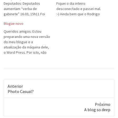
Deputados: Deputados
Fiquei o dia inteiro
aumentam “verba de
desconectado e passei mal.
gabinete” 16.03, 15h11 Foi
:-) Ainda bem que o Rodrigo
aprovado pela Mesa Diretora
(meu colega elíptico) trouxe
Blogue novo
da Câmara o reajuste de 25%
seu notebook...
na “verba de gabinete” dos
Queridos amigos: Estou
deputados federais. O valor
preparando uma nova versão
que era cerca de R$ 35 mil
do meu blogue e a
mensais passa para R$ 43,75
atualização da máquina dele,
mil…
o Word Press. Por isto, não
tenho publicado muitos
textos. Resumindo a semana
de férias: - Estava ótima a
festa do dia 7, com
presenças mais que ilustres.
Não vou citar todos porque
Anterior
vai…
Post
Photo Casual?
anterior:
Próximo
Próximo
A blog so deep
post: