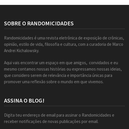
SOBRE O RANDOMICIDADES
Randomicidades é uma revista eletrônica de exposição de crônicas,
opinião, estilo de vida, filosofia e cultura, com a curadoria de Marco
Andrei Kichalowsky.
Aqui vais encontrar um espaço em que amigos, convidados e eu
mesmo contamos nossas histórias ou expressamos nossas ideias,
que considero serem de relevância e importância únicas para
promover uma reflexão sobre o mundo em que vivemos.
ASSINA O BLOG!
Digita teu endereço de email para assinar o Randomicidades e
receber notificações de novas publicações por email.