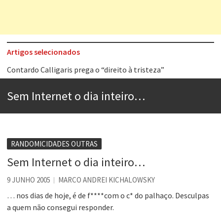
Artigos selecionados
Contardo Calligaris prega o “direito à tristeza”
Esse tal de Rock Gaúcho
Sem Internet o dia inteiro…
Os causos de Jorge Luis Borges
Voto obrigatório é correto?
Se queres salvar o mundo, o veganismo não é a resposta
RANDOMICIDADES OUTRAS
Tem que filmar isso daí
Sem Internet o dia inteiro…
A construção da urbanidade
9 JUNHO 2005
MARCO ANDREI KICHALOWSKY
Aprender a fracassar é o segredo do sucesso
… nos dias de hoje, é de f****com o c* do palhaço. Desculpas
a quem não consegui responder.