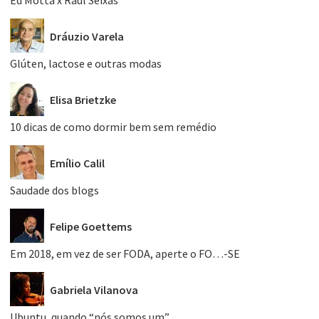
Ed Motta x Raul Seixas
Dráuzio Varela
Glúten, lactose e outras modas
Elisa Brietzke
10 dicas de como dormir bem sem remédio
Emílio Calil
Saudade dos blogs
Felipe Goettems
Em 2018, em vez de ser FODA, aperte o FO…-SE
Gabriela Vilanova
Ubuntu, quando “nós somos um”