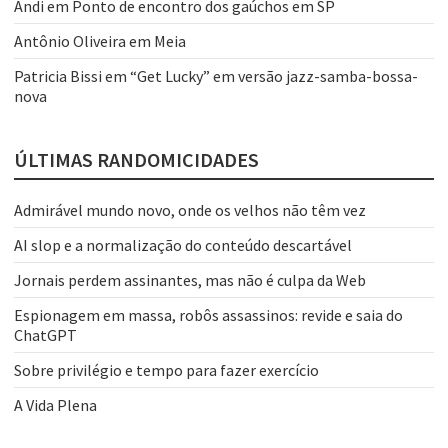
Andi
em
Ponto de encontro dos gaúchos em SP
Antônio Oliveira
em
Meia
Patricia Bissi
em
“Get Lucky” em versão jazz-samba-bossa-
nova
ÚLTIMAS RANDOMICIDADES
Admirável mundo novo, onde os velhos não têm vez
AI slop e a normalização do conteúdo descartável
Jornais perdem assinantes, mas não é culpa da Web
Espionagem em massa, robôs assassinos: revide e saia do
ChatGPT
Sobre privilégio e tempo para fazer exercício
A Vida Plena