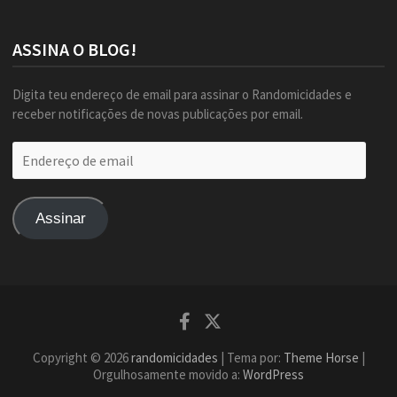
ASSINA O BLOG!
Digita teu endereço de email para assinar o Randomicidades e
receber notificações de novas publicações por email.
Endereço
de
email
Assinar
Facebook
Twitter
Copyright © 2026
randomicidades
| Tema por:
Theme Horse
|
Orgulhosamente movido a:
WordPress