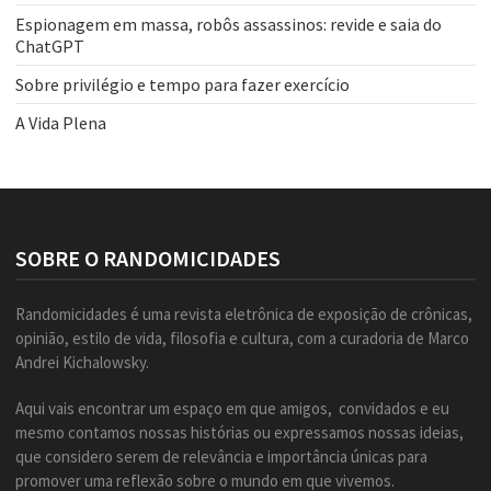
Espionagem em massa, robôs assassinos: revide e saia do
ChatGPT
Sobre privilégio e tempo para fazer exercício
A Vida Plena
SOBRE O RANDOMICIDADES
Randomicidades é uma revista eletrônica de exposição de crônicas,
opinião, estilo de vida, filosofia e cultura, com a curadoria de Marco
Andrei Kichalowsky.
Aqui vais encontrar um espaço em que amigos, convidados e eu
mesmo contamos nossas histórias ou expressamos nossas ideias,
que considero serem de relevância e importância únicas para
promover uma reflexão sobre o mundo em que vivemos.