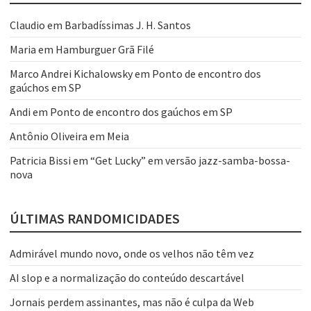
Claudio
em
Barbadíssimas J. H. Santos
Maria
em
Hamburguer Grã Filé
Marco Andrei Kichalowsky
em
Ponto de encontro dos
gaúchos em SP
Andi
em
Ponto de encontro dos gaúchos em SP
Antônio Oliveira
em
Meia
Patricia Bissi
em
“Get Lucky” em versão jazz-samba-bossa-
nova
ÚLTIMAS RANDOMICIDADES
Admirável mundo novo, onde os velhos não têm vez
AI slop e a normalização do conteúdo descartável
Jornais perdem assinantes, mas não é culpa da Web