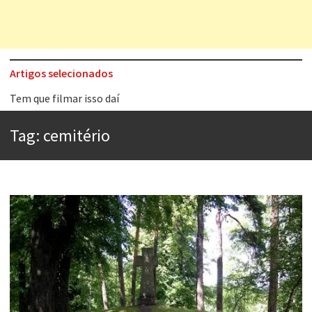
Artigos selecionados
Tem que filmar isso daí
A construção da urbanidade
Tag:
cemitério
Aprender a fracassar é o segredo do sucesso
Contardo Calligaris prega o “direito à tristeza”
Esse tal de Rock Gaúcho
Os causos de Jorge Luis Borges
Voto obrigatório é correto?
Se queres salvar o mundo, o veganismo não é a resposta