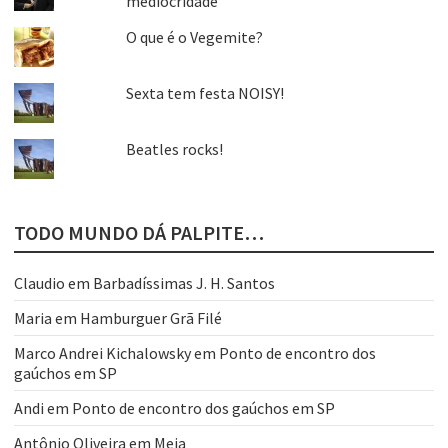
mediocridade
O que é o Vegemite?
Sexta tem festa NOISY!
Beatles rocks!
TODO MUNDO DÁ PALPITE…
Claudio
em
Barbadíssimas J. H. Santos
Maria
em
Hamburguer Grã Filé
Marco Andrei Kichalowsky
em
Ponto de encontro dos
gaúchos em SP
Andi
em
Ponto de encontro dos gaúchos em SP
Antônio Oliveira
em
Meia