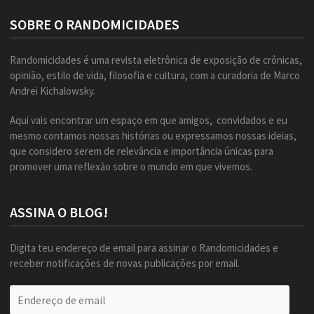
SOBRE O RANDOMICIDADES
Randomicidades é uma revista eletrônica de exposição de crônicas,
opinião, estilo de vida, filosofia e cultura, com a curadoria de Marco
Andrei Kichalowsky.
Aqui vais encontrar um espaço em que amigos, convidados e eu
mesmo contamos nossas histórias ou expressamos nossas ideias,
que considero serem de relevância e importância únicas para
promover uma reflexão sobre o mundo em que vivemos.
ASSINA O BLOG!
Digita teu endereço de email para assinar o Randomicidades e
receber notificações de novas publicações por email.
Endereço
de