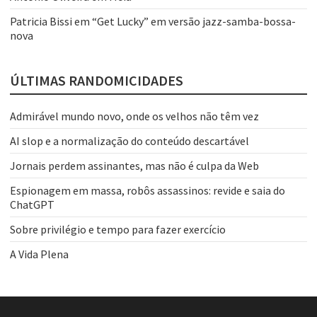
Patricia Bissi
em
“Get Lucky” em versão jazz-samba-bossa-
nova
ÚLTIMAS RANDOMICIDADES
Admirável mundo novo, onde os velhos não têm vez
AI slop e a normalização do conteúdo descartável
Jornais perdem assinantes, mas não é culpa da Web
Espionagem em massa, robôs assassinos: revide e saia do
ChatGPT
Sobre privilégio e tempo para fazer exercício
A Vida Plena