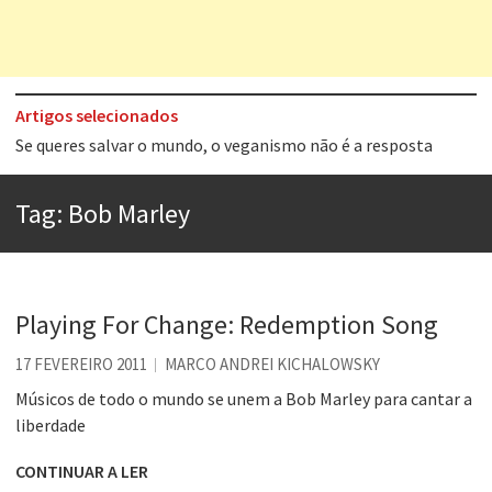
Artigos selecionados
Tem que filmar isso daí
A construção da urbanidade
Tag:
Bob Marley
Aprender a fracassar é o segredo do sucesso
Contardo Calligaris prega o “direito à tristeza”
Esse tal de Rock Gaúcho
Playing For Change: Redemption Song
Os causos de Jorge Luis Borges
17 FEVEREIRO 2011
MARCO ANDREI KICHALOWSKY
Voto obrigatório é correto?
Músicos de todo o mundo se unem a Bob Marley para cantar a
liberdade
Se queres salvar o mundo, o veganismo não é a resposta
CONTINUAR A LER