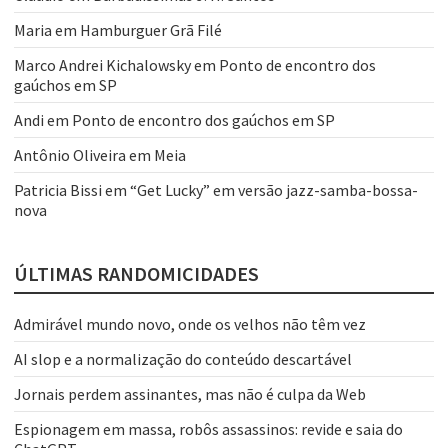
Maria
em
Hamburguer Grã Filé
Marco Andrei Kichalowsky
em
Ponto de encontro dos
gaúchos em SP
Andi
em
Ponto de encontro dos gaúchos em SP
Antônio Oliveira
em
Meia
Patricia Bissi
em
“Get Lucky” em versão jazz-samba-bossa-
nova
ÚLTIMAS RANDOMICIDADES
Admirável mundo novo, onde os velhos não têm vez
AI slop e a normalização do conteúdo descartável
Jornais perdem assinantes, mas não é culpa da Web
Espionagem em massa, robôs assassinos: revide e saia do