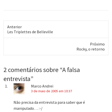
direito à canja. Confere
clicando na fotinho aí do lado
e bom proveito! Dia 24 de
outubro. Estádio Nacional.
Santiago do Chile. Estarei…
Anterior
Post
Les Triplettes de Belleville
anterior:
Próximo
Próximo
Rocky, o retorno
post:
2 comentários sobre “
A falsa
entrevista
”
Marco Andrei
3 de maio de 2005 em 10:37
Não precisa da entrevista para saber que é
manipulado… :-/