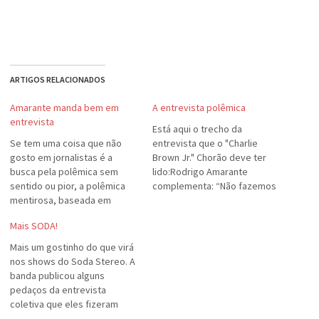
ARTIGOS RELACIONADOS
Amarante manda bem em
A entrevista polêmica
entrevista
Está aqui o trecho da
Se tem uma coisa que não
entrevista que o "Charlie
gosto em jornalistas é a
Brown Jr." Chorão deve ter
busca pela polêmica sem
lido:Rodrigo Amarante
sentido ou pior, a polêmica
complementa: “Não fazemos
mentirosa, baseada em
música para tirar nada das
rumores. Por isso, me senti
pessoas. Não estamos
Mais SODA!
super bem escutando esta
querendo tirar dinheiro de
resposta do Rodrigo
ninguém. Fazemos música
Mais um gostinho do que virá
Amarante para um repórter.
para emocionar e dar de
nos shows do Soda Stereo. A
Grande cara, este guri.
presente”. É óbvio que
banda publicou alguns
vender discos todo mundo
pedaços da entrevista
quer. O que…
coletiva que eles fizeram
para divulgar o show, com