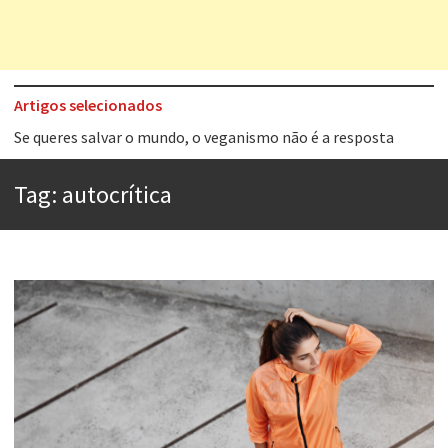
Artigos selecionados
Tem que filmar isso daí
A construção da urbanidade
Tag:
autocrítica
Aprender a fracassar é o segredo do sucesso
Contardo Calligaris prega o “direito à tristeza”
Esse tal de Rock Gaúcho
Os causos de Jorge Luis Borges
Voto obrigatório é correto?
Se queres salvar o mundo, o veganismo não é a resposta