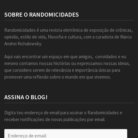
SOBRE O RANDOMICIDADES
Randomicidades é uma revista eletrônica de exposição de crônicas,
opinião, estilo de vida, filosofia e cultura, com a curadoria de Marco
Andrei Kichalowsky.
Aqui vais encontrar um espaço em que amigos, convidados e eu
mesmo contamos nossas histórias ou expressamos nossas ideias,
que considero serem de relevância e importância únicas para
promover uma reflexão sobre o mundo em que vivemos.
ASSINA O BLOG!
Digita teu endereço de email para assinar o Randomicidades e
receber notificações de novas publicações por email.
Endereço