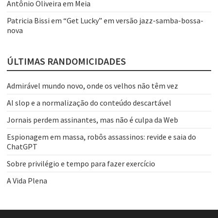
Antônio Oliveira
em
Meia
Patricia Bissi
em
“Get Lucky” em versão jazz-samba-bossa-
nova
ÚLTIMAS RANDOMICIDADES
Admirável mundo novo, onde os velhos não têm vez
AI slop e a normalização do conteúdo descartável
Jornais perdem assinantes, mas não é culpa da Web
Espionagem em massa, robôs assassinos: revide e saia do
ChatGPT
Sobre privilégio e tempo para fazer exercício
A Vida Plena