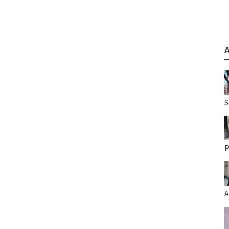
S
P
A