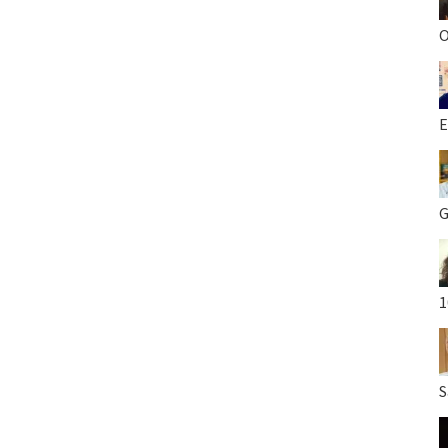
O
E
G
1
S