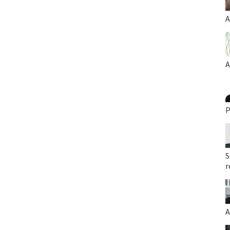
A
A
P
S
r
A