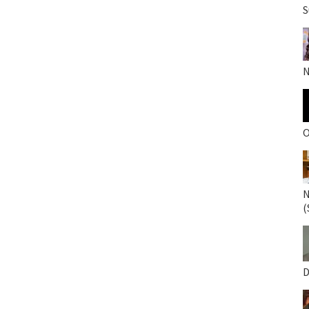
S
N
O
N
(
D