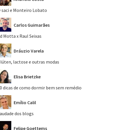
 saci e Monteiro Lobato
Carlos Guimarães
d Motta x Raul Seixas
Dráuzio Varela
lúten, lactose e outras modas
Elisa Brietzke
0 dicas de como dormir bem sem remédio
Emílio Calil
audade dos blogs
Felipe Goettems