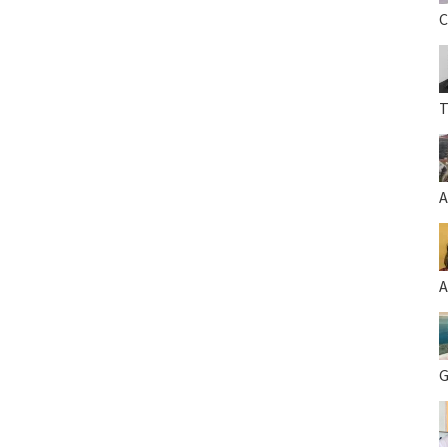
C
T
A
A
G