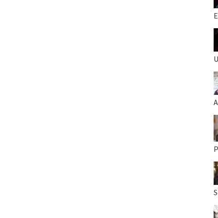
E
U
A
P
S