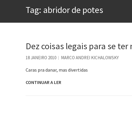
A construção da urbanidad
Tag:
abridor de potes
Aprender a fracassar é o s
Contardo Calligaris prega o
Esse tal de Rock Gaúcho
Dez coisas legais para se ter
Os causos de Jorge Luis Bo
Voto obrigatório é correto
18 JANEIRO 2010
MARCO ANDREI KICHALOWSKY
Caras pra danar, mas divertidas
CONTINUAR A LER