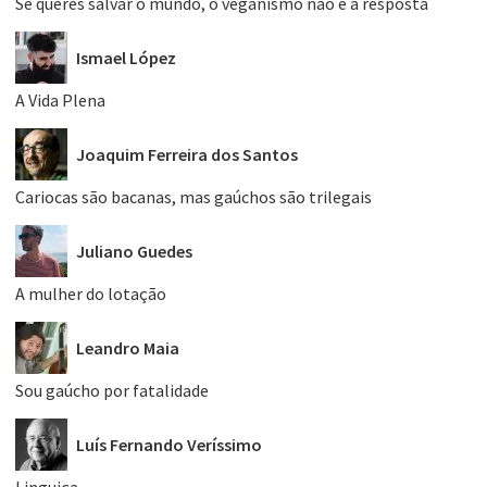
Se queres salvar o mundo, o veganismo não é a resposta
Ismael López
A Vida Plena
Joaquim Ferreira dos Santos
Cariocas são bacanas, mas gaúchos são trilegais
Juliano Guedes
A mulher do lotação
Leandro Maia
Sou gaúcho por fatalidade
Luís Fernando Veríssimo
Linguiça