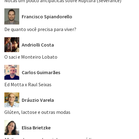
Notas um pouco antipáticas sobre Ruptura (Severance)
Francisco Spiandorello
De quanto você precisa para viver?
Andriolli Costa
O saci e Monteiro Lobato
Carlos Guimarães
Ed Motta x Raul Seixas
Dráuzio Varela
Glúten, lactose e outras modas
Elisa Brietzke