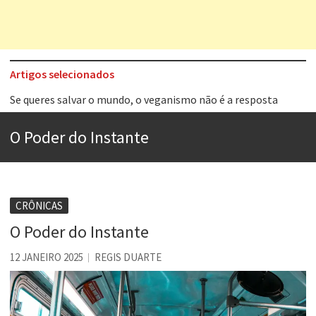
Artigos selecionados
Se queres salvar o mundo, o veganismo não é a resposta
Tem que filmar isso daí
O Poder do Instante
A construção da urbanidade
Aprender a fracassar é o segredo do sucesso
Contardo Calligaris prega o “direito à tristeza”
CRÔNICAS
Esse tal de Rock Gaúcho
O Poder do Instante
Os causos de Jorge Luis Borges
12 JANEIRO 2025
REGIS DUARTE
Voto obrigatório é correto?