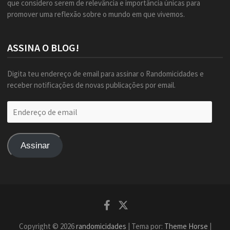
que considero serem de relevância e importância únicas para
promover uma reflexão sobre o mundo em que vivemos.
ASSINA O BLOG!
Digita teu endereço de email para assinar o Randomicidades e
receber notificações de novas publicações por email.
Endereço
de
email
Assinar
Facebook
Twitter
Copyright © 2026
randomicidades
| Tema por:
Theme Horse
|