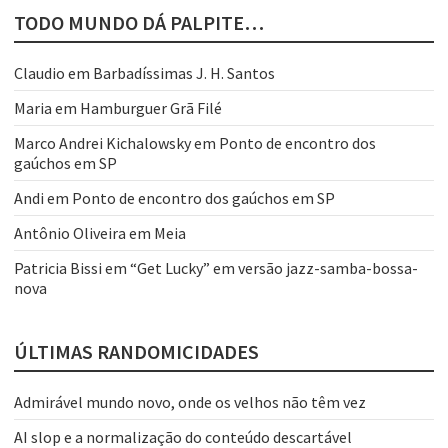
TODO MUNDO DÁ PALPITE…
Claudio
em
Barbadíssimas J. H. Santos
Maria
em
Hamburguer Grã Filé
Marco Andrei Kichalowsky
em
Ponto de encontro dos
gaúchos em SP
Andi
em
Ponto de encontro dos gaúchos em SP
Antônio Oliveira
em
Meia
Patricia Bissi
em
“Get Lucky” em versão jazz-samba-bossa-
nova
ÚLTIMAS RANDOMICIDADES
Admirável mundo novo, onde os velhos não têm vez
AI slop e a normalização do conteúdo descartável