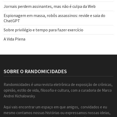
Jornais perdem assinantes, mas não é culpa da Web
Espionagem em massa, robôs assassinos: revide e saia do
ChatGPT
Sobre privilégio e tempo para fazer exercício
A Vida Plena
SOBRE O RANDOMICIDADES
Randomicidades é uma revista eletrônica de exposição de crônicas,
opinião, estilo de vida, filosofia e cultura, com a curadoria de Marco
Andrei Kichalowsky.
Aqui vais encontrar um espaço em que amigos, convidados e eu
mesmo contamos nossas histórias ou expressamos nossas ideias,