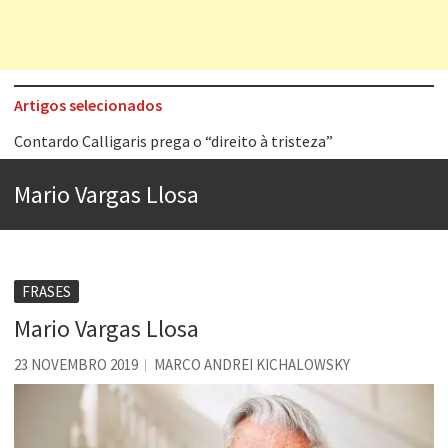
Artigos selecionados
Contardo Calligaris prega o “direito à tristeza”
Esse tal de Rock Gaúcho
Mario Vargas Llosa
Os causos de Jorge Luis Borges
Voto obrigatório é correto?
Se queres salvar o mundo, o veganismo não é a resposta
FRASES
Tem que filmar isso daí
Mario Vargas Llosa
A construção da urbanidade
23 NOVEMBRO 2019
MARCO ANDREI KICHALOWSKY
Aprender a fracassar é o segredo do sucesso