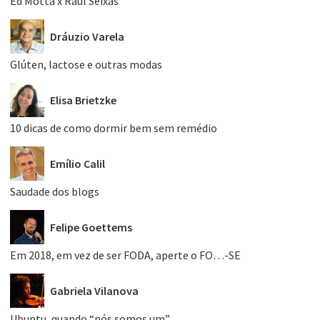
Ed Motta x Raul Seixas
Dráuzio Varela
Glúten, lactose e outras modas
Elisa Brietzke
10 dicas de como dormir bem sem remédio
Emílio Calil
Saudade dos blogs
Felipe Goettems
Em 2018, em vez de ser FODA, aperte o FO…-SE
Gabriela Vilanova
Ubuntu, quando “nós somos um”