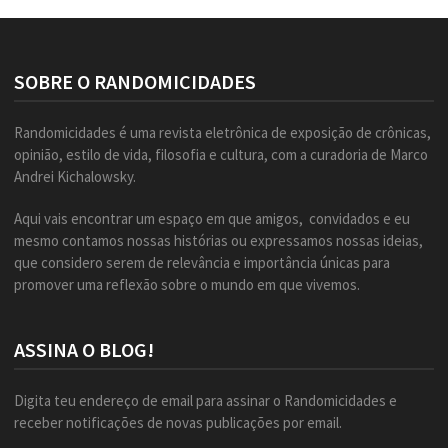
SOBRE O RANDOMICIDADES
Randomicidades é uma revista eletrônica de exposição de crônicas,
opinião, estilo de vida, filosofia e cultura, com a curadoria de Marco
Andrei Kichalowsky.
Aqui vais encontrar um espaço em que amigos, convidados e eu
mesmo contamos nossas histórias ou expressamos nossas ideias,
que considero serem de relevância e importância únicas para
promover uma reflexão sobre o mundo em que vivemos.
ASSINA O BLOG!
Digita teu endereço de email para assinar o Randomicidades e
receber notificações de novas publicações por email.