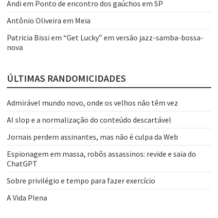
Andi
em
Ponto de encontro dos gaúchos em SP
Antônio Oliveira
em
Meia
Patricia Bissi
em
“Get Lucky” em versão jazz-samba-bossa-
nova
ÚLTIMAS RANDOMICIDADES
Admirável mundo novo, onde os velhos não têm vez
AI slop e a normalização do conteúdo descartável
Jornais perdem assinantes, mas não é culpa da Web
Espionagem em massa, robôs assassinos: revide e saia do
ChatGPT
Sobre privilégio e tempo para fazer exercício
A Vida Plena