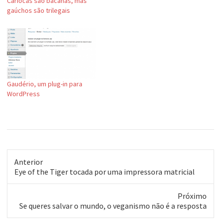
Cariocas são bacanas, mas
gaúchos são trilegais
Gaudério, um plug-in para
WordPress
Anterior
Post
Eye of the Tiger tocada por uma impressora matricial
anterior:
Próximo
Próximo
Se queres salvar o mundo, o veganismo não é a resposta
post: