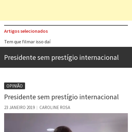
Artigos selecionados
Tem que filmar isso daí
A construção da urbanidade
Presidente sem prestígio internacional
Aprender a fracassar é o segredo do sucesso
Contardo Calligaris prega o “direito à tristeza”
Esse tal de Rock Gaúcho
OPINIÃO
Os causos de Jorge Luis Borges
Presidente sem prestígio internacional
Voto obrigatório é correto?
23 JANEIRO 2019
CAROLINE ROSA
Se queres salvar o mundo, o veganismo não é a resposta