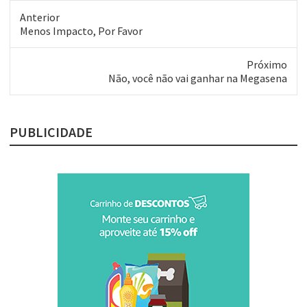
das minhas preferidas:
Anterior
"Wait".Conto com a presença
Post
Menos Impacto, Por Favor
de vocês!
anterior:
Próximo
Próximo
Não, você não vai ganhar na Megasena
post:
PUBLICIDADE