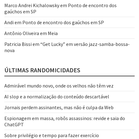
Marco Andrei Kichalowsky
em
Ponto de encontro dos
gaúchos em SP
Andi
em
Ponto de encontro dos gaúchos em SP
Antônio Oliveira
em
Meia
Patricia Bissi
em
“Get Lucky” em versão jazz-samba-bossa-
nova
ÚLTIMAS RANDOMICIDADES
Admirável mundo novo, onde os velhos não têm vez
AI slop e a normalização do conteúdo descartável
Jornais perdem assinantes, mas não é culpa da Web
Espionagem em massa, robôs assassinos: revide e saia do
ChatGPT
Sobre privilégio e tempo para fazer exercício