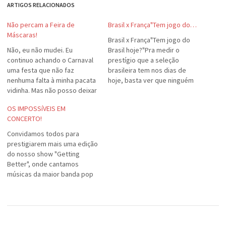
ARTIGOS RELACIONADOS
Não percam a Feira de
Brasil x França"Tem jogo do…
Máscaras!
Brasil x França"Tem jogo do
Não, eu não mudei. Eu
Brasil hoje?"Pra medir o
continuo achando o Carnaval
prestígio que a seleção
uma festa que não faz
brasileira tem nos dias de
nenhuma falta à minha pacata
hoje, basta ver que ninguém
vidinha. Mas não posso deixar
sabia que tinha um dito
de propagandear aos amigos
"jogaço" ontem.
OS IMPOSSíVEIS EM
as fabulosas máscaras que
CONCERTO!
meu talentoso primo Roger
produz. Nesta próxima terça
Convidamos todos para
ele vai fazer uma exposição
prestigiarem mais uma edição
de seus trabalhos no Boom…
do nosso show "Getting
Better", onde cantamos
músicas da maior banda pop
do mundo: OS
BEATLES!Fizemos algumas
alterações no programa.
Acrescentamos uma canção
do Álbum Branco e mais uma