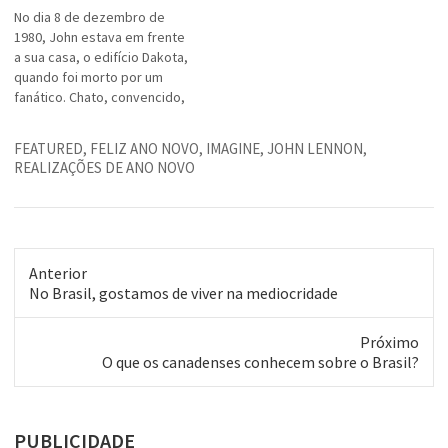
No dia 8 de dezembro de
1980, John estava em frente
a sua casa, o edifício Dakota,
quando foi morto por um
fanático. Chato, convencido,
sonhador, mas de talento
indiscutível. John Lennon
FEATURED
,
FELIZ ANO NOVO
,
IMAGINE
,
JOHN LENNON
,
deixou a sua marca na história
REALIZAÇÕES DE ANO NOVO
da música e porque não dizer,
na história mundial. Deixo aqui
como…
Anterior
Post
No Brasil, gostamos de viver na mediocridade
anterior:
Próximo
Próximo
O que os canadenses conhecem sobre o Brasil?
post:
PUBLICIDADE