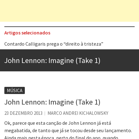
Artigos selecionados
Contardo Calligaris prega o “direito à tristeza”
Esse tal de Rock Gaúcho
John Lennon: Imagine (Take 1)
Os causos de Jorge Luis Borges
Voto obrigatório é correto?
Se queres salvar o mundo, o veganismo não é a resposta
MÚSICA
Tem que filmar isso daí
John Lennon: Imagine (Take 1)
A construção da urbanidade
23 DEZEMBRO 2013
MARCO ANDREI KICHALOWSKY
Aprender a fracassar é o segredo do sucesso
Ok, parece que esta canção de John Lennon já está
megabatida, de tanto que já se tocou desde seu lançamento.
Ainda mais nesta época, perto do final do ano, quando