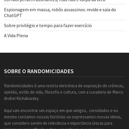
Espionagem em massa, robôs assassinos: revide e saia do
ChatGPT
Sobre privilégio e tempo para fazer exercício
A Vida Plena
SOBRE O RANDOMICIDADES
Randomicidades é uma revista eletrônica de exposição de crônicas,
opinião, estilo de vida, filosofia e cultura, com a curadoria de Marco
Andrei Kichalowsky.
Aqui vais encontrar um espaço em que amigos, convidados e eu
mesmo contamos nossas histórias ou expressamos nossas ideias,
que considero serem de relevância e importância únicas para