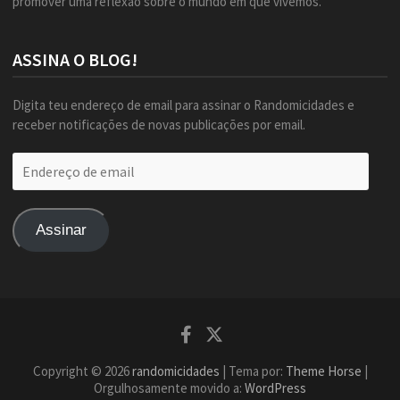
promover uma reflexão sobre o mundo em que vivemos.
ASSINA O BLOG!
Digita teu endereço de email para assinar o Randomicidades e
receber notificações de novas publicações por email.
Endereço
de
email
Assinar
Facebook
Twitter
Copyright © 2026
randomicidades
| Tema por:
Theme Horse
|
Orgulhosamente movido a:
WordPress