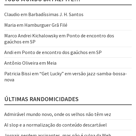
Claudio
em
Barbadíssimas J. H. Santos
Maria
em
Hamburguer Grã Filé
Marco Andrei Kichalowsky
em
Ponto de encontro dos
gaúchos em SP
Andi
em
Ponto de encontro dos gaúchos em SP
Antônio Oliveira
em
Meia
Patricia Bissi
em
“Get Lucky” em versão jazz-samba-bossa-
nova
ÚLTIMAS RANDOMICIDADES
Admirável mundo novo, onde os velhos não têm vez
AI slop e a normalização do conteúdo descartável
Jornais perdem assinantes, mas não é culpa da Web