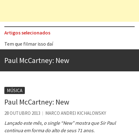
Artigos selecionados
Tem que filmar isso daí
A construção da urbanidade
Paul McCartney: New
Aprender a fracassar é o segredo do sucesso
Contardo Calligaris prega o “direito à tristeza”
Esse tal de Rock Gaúcho
MÚSICA
Os causos de Jorge Luis Borges
Paul McCartney: New
Voto obrigatório é correto?
28 OUTUBRO 2013
MARCO ANDREI KICHALOWSKY
Se queres salvar o mundo, o veganismo não é a resposta
Lançado este mês, o single “New” mostra que Sir Paul
continua em forma do alto de seus 71 anos.