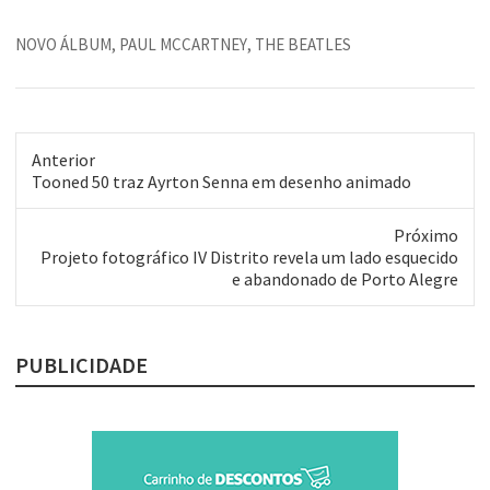
parecido. A voz do "Paul" é
MUITO parecida com o do Paul
NOVO ÁLBUM
,
PAUL MCCARTNEY
,
THE BEATLES
McCartney. A produção é
IGUAL aos discos originais. Os
caras são uns clones…
Anterior
Post
Tooned 50 traz Ayrton Senna em desenho animado
anterior:
Próximo
Próximo
Projeto fotográfico IV Distrito revela um lado esquecido
post:
e abandonado de Porto Alegre
PUBLICIDADE