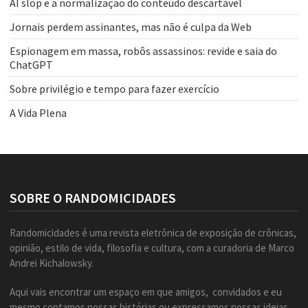
AI slop e a normalização do conteúdo descartável
Jornais perdem assinantes, mas não é culpa da Web
Espionagem em massa, robôs assassinos: revide e saia do
ChatGPT
Sobre privilégio e tempo para fazer exercício
A Vida Plena
SOBRE O RANDOMICIDADES
Randomicidades é uma revista eletrônica de exposição de crônicas,
opinião, estilo de vida, filosofia e cultura, com a curadoria de Marco
Andrei Kichalowsky.
Aqui vais encontrar um espaço em que amigos, convidados e eu
mesmo contamos nossas histórias ou expressamos nossas ideias,