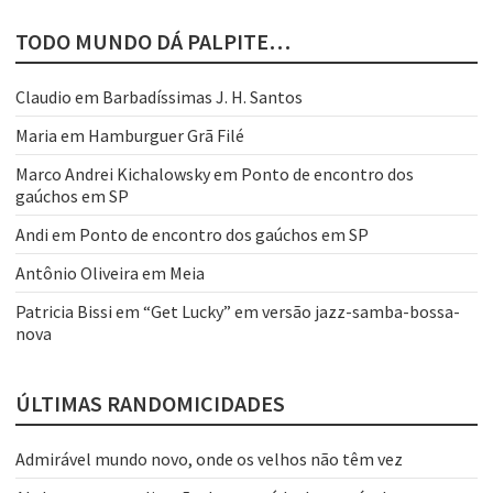
TODO MUNDO DÁ PALPITE…
Claudio
em
Barbadíssimas J. H. Santos
Maria
em
Hamburguer Grã Filé
Marco Andrei Kichalowsky
em
Ponto de encontro dos
gaúchos em SP
Andi
em
Ponto de encontro dos gaúchos em SP
Antônio Oliveira
em
Meia
Patricia Bissi
em
“Get Lucky” em versão jazz-samba-bossa-
nova
ÚLTIMAS RANDOMICIDADES
Admirável mundo novo, onde os velhos não têm vez