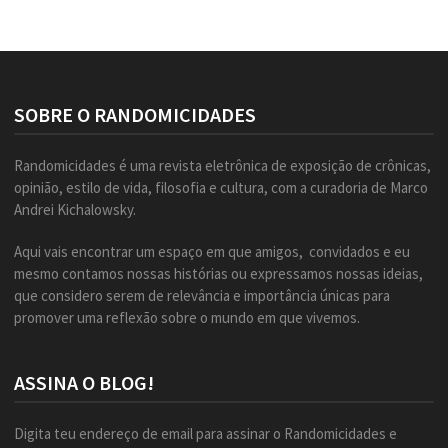
SOBRE O RANDOMICIDADES
Randomicidades é uma revista eletrônica de exposição de crônicas,
opinião, estilo de vida, filosofia e cultura, com a curadoria de Marco
Andrei Kichalowsky.
Aqui vais encontrar um espaço em que amigos, convidados e eu
mesmo contamos nossas histórias ou expressamos nossas ideias,
que considero serem de relevância e importância únicas para
promover uma reflexão sobre o mundo em que vivemos.
ASSINA O BLOG!
Digita teu endereço de email para assinar o Randomicidades e