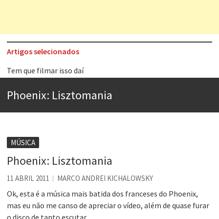
Artigos selecionados
Tem que filmar isso daí
A construção da urbanidade
Phoenix: Lisztomania
Aprender a fracassar é o segredo do sucesso
Contardo Calligaris prega o “direito à tristeza”
Esse tal de Rock Gaúcho
MÚSICA
Os causos de Jorge Luis Borges
Phoenix: Lisztomania
Voto obrigatório é correto?
11 ABRIL 2011
MARCO ANDREI KICHALOWSKY
Se queres salvar o mundo, o veganismo não é a resposta
Ok, esta é a música mais batida dos franceses do Phoenix,
mas eu não me canso de apreciar o vídeo, além de quase furar
o disco de tanto escutar.