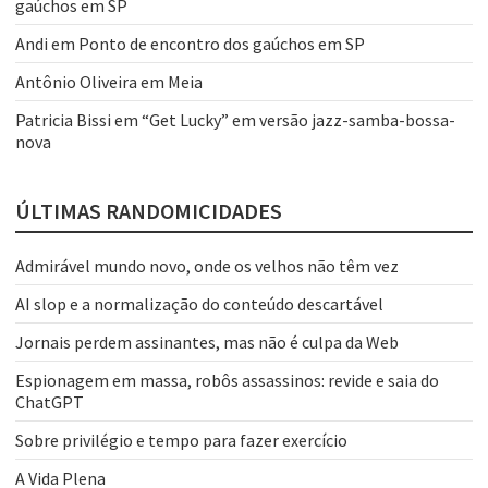
gaúchos em SP
Andi
em
Ponto de encontro dos gaúchos em SP
Antônio Oliveira
em
Meia
Patricia Bissi
em
“Get Lucky” em versão jazz-samba-bossa-
nova
ÚLTIMAS RANDOMICIDADES
Admirável mundo novo, onde os velhos não têm vez
AI slop e a normalização do conteúdo descartável
Jornais perdem assinantes, mas não é culpa da Web
Espionagem em massa, robôs assassinos: revide e saia do
ChatGPT
Sobre privilégio e tempo para fazer exercício
A Vida Plena