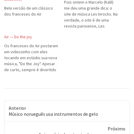
Pois ontem o Marcelo (Kalil)
Bela versão de um clássico
me deu uma grande dica: o
dos franceses do Air
site de música Les Inrocks. Na
verdade, o site é de uma
revista parisiense, Les
Inrockuptibles, que fala de
Air — Do the joy
cultura em geral. O site é uma
extensão da revista e traz
Os franceses do Air postaram
muitas novidades em matéria
um videozinho com eles
de música, não só…
tocando em estúdio sua nova
música, "Do the Joy". Apesar
de curto, sempre é divertido
ver estas bobagens. Para
quem quiser ver outro clipe
da música, clique no primeiro
ícone para ver o menu.
Anterior
Post
Músico norueguês usa instrumentos de gelo
anterior:
Próximo