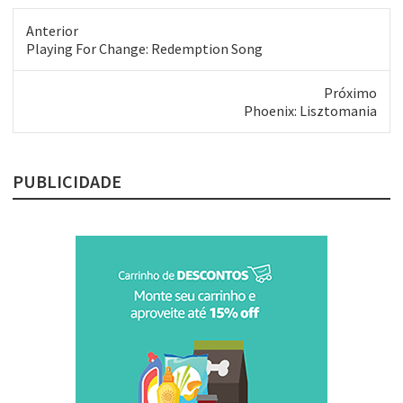
presidente…
Anterior
Post
Playing For Change: Redemption Song
anterior:
Próximo
Próximo
Phoenix: Lisztomania
post:
PUBLICIDADE