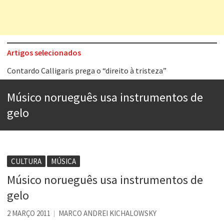
Artigos selecionados
Contardo Calligaris prega o “direito à tristeza”
Esse tal de Rock Gaúcho
Músico norueguês usa instrumentos de
Os causos de Jorge Luis Borges
gelo
Voto obrigatório é correto?
Se queres salvar o mundo, o veganismo não é a resposta
Tem que filmar isso daí
CULTURA
MÚSICA
Músico norueguês usa instrumentos de
A construção da urbanidade
gelo
Aprender a fracassar é o segredo do sucesso
2 MARÇO 2011
MARCO ANDREI KICHALOWSKY