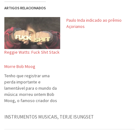
ARTIGOS RELACIONADOS
Paulo Inda indicado ao prêmio
Açorianos
Reggie Watts: Fuck Shit Stack
Morre Bob Moog
Tenho que registrar uma
perda importante e
lamentável para o mundo da
música: morreu ontem Bob
Moog, o famoso criador dos
sintetizadores que levam seu
nome. -- "(Moog) contribuiu
INSTRUMENTOS MUSICAIS
,
TERJE ISUNGSET
para a criação de um novo
espaço sonoro - um legado
que nós continuaremos em
sua honra", disse Mike Adams,