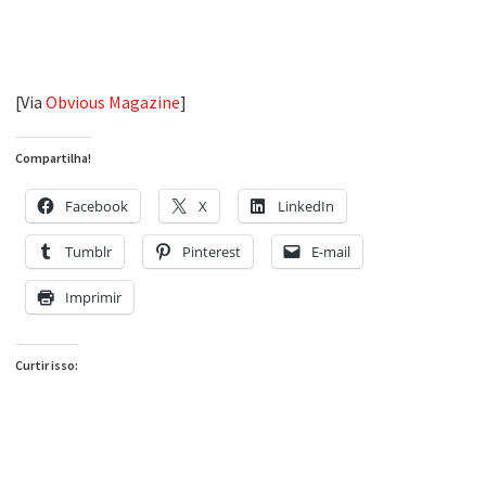
[Via
Obvious Magazine
]
Compartilha!
Facebook
X
LinkedIn
Tumblr
Pinterest
E-mail
Imprimir
Curtir isso: