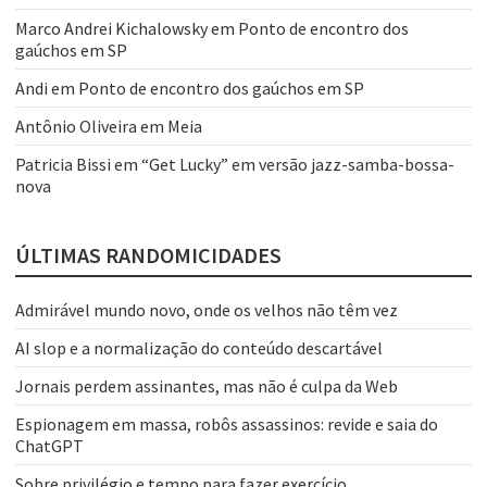
Marco Andrei Kichalowsky
em
Ponto de encontro dos
gaúchos em SP
Andi
em
Ponto de encontro dos gaúchos em SP
Antônio Oliveira
em
Meia
Patricia Bissi
em
“Get Lucky” em versão jazz-samba-bossa-
nova
ÚLTIMAS RANDOMICIDADES
Admirável mundo novo, onde os velhos não têm vez
AI slop e a normalização do conteúdo descartável
Jornais perdem assinantes, mas não é culpa da Web
Espionagem em massa, robôs assassinos: revide e saia do
ChatGPT
Sobre privilégio e tempo para fazer exercício