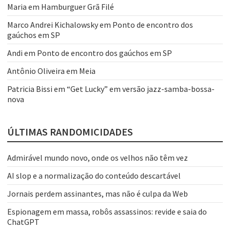
Maria
em
Hamburguer Grã Filé
Marco Andrei Kichalowsky
em
Ponto de encontro dos
gaúchos em SP
Andi
em
Ponto de encontro dos gaúchos em SP
Antônio Oliveira
em
Meia
Patricia Bissi
em
“Get Lucky” em versão jazz-samba-bossa-
nova
ÚLTIMAS RANDOMICIDADES
Admirável mundo novo, onde os velhos não têm vez
AI slop e a normalização do conteúdo descartável
Jornais perdem assinantes, mas não é culpa da Web
Espionagem em massa, robôs assassinos: revide e saia do
ChatGPT