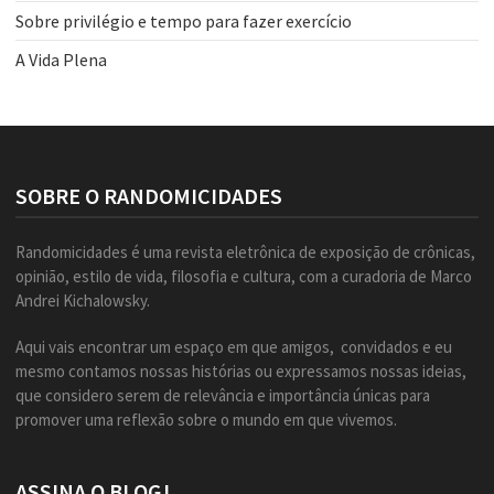
Sobre privilégio e tempo para fazer exercício
A Vida Plena
SOBRE O RANDOMICIDADES
Randomicidades é uma revista eletrônica de exposição de crônicas,
opinião, estilo de vida, filosofia e cultura, com a curadoria de Marco
Andrei Kichalowsky.
Aqui vais encontrar um espaço em que amigos, convidados e eu
mesmo contamos nossas histórias ou expressamos nossas ideias,
que considero serem de relevância e importância únicas para
promover uma reflexão sobre o mundo em que vivemos.
ASSINA O BLOG!