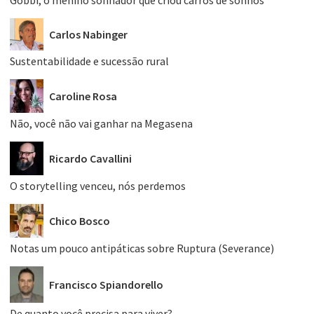
Carlos Nabinger
Sustentabilidade e sucessão rural
Caroline Rosa
Não, você não vai ganhar na Megasena
Ricardo Cavallini
O storytelling venceu, nós perdemos
Chico Bosco
Notas um pouco antipáticas sobre Ruptura (Severance)
Francisco Spiandorello
De quanto você precisa para viver?