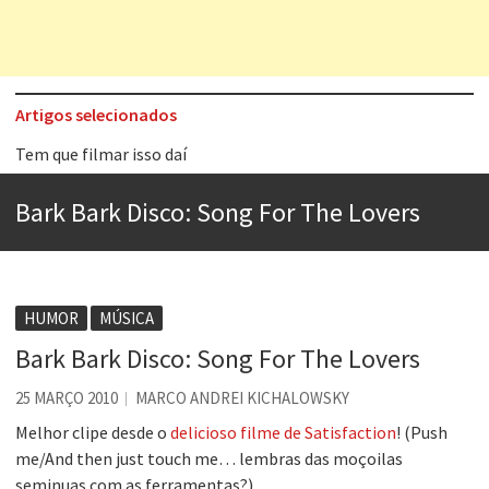
Artigos selecionados
Tem que filmar isso daí
A construção da urbanidade
Bark Bark Disco: Song For The Lovers
Aprender a fracassar é o segredo do sucesso
Contardo Calligaris prega o “direito à tristeza”
Esse tal de Rock Gaúcho
HUMOR
MÚSICA
Os causos de Jorge Luis Borges
Bark Bark Disco: Song For The Lovers
Voto obrigatório é correto?
25 MARÇO 2010
MARCO ANDREI KICHALOWSKY
Se queres salvar o mundo, o veganismo não é a resposta
Melhor clipe desde o
delicioso filme de Satisfaction
! (Push
me/And then just touch me… lembras das moçoilas
seminuas com as ferramentas?)