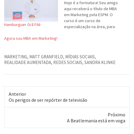
Hoje é a formatura! Seu amigo
aqui receberá o título de MBA
em Marketing pela ESPM. O
curso é um curso de
Hamburguer Grã Filé
especialização na área, para
formação de gerentes. É uma
Agora sou MBA em Marketing!
formatura fechada, mas
pretendo festejar em algum
boteco. Alguma sugestão? :-)
MARKETING
,
MATT GRANFIELD
,
MÍDIAS SOCIAIS
,
REALIDADE AUMENTADA
,
REDES SOCIAIS
,
SANDRA KLINKE
Anterior
Post
Os perigos de ser repórter de televisão
anterior:
Próximo
Próximo
A Beatlemania está em voga
post: