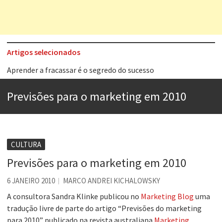
Artigos selecionados
Aprender a fracassar é o segredo do sucesso
Contardo Calligaris prega o “direito à tristeza”
Previsões para o marketing em 2010
Esse tal de Rock Gaúcho
Os causos de Jorge Luis Borges
Voto obrigatório é correto?
CULTURA
Se queres salvar o mundo, o veganismo não é a resposta
Previsões para o marketing em 2010
Tem que filmar isso daí
6 JANEIRO 2010
MARCO ANDREI KICHALOWSKY
A construção da urbanidade
A consultora Sandra Klinke publicou no
Marketing Blog
uma
tradução livre de parte do artigo “Previsões do marketing
para 2010” publicado na revista australiana
Marketing
.