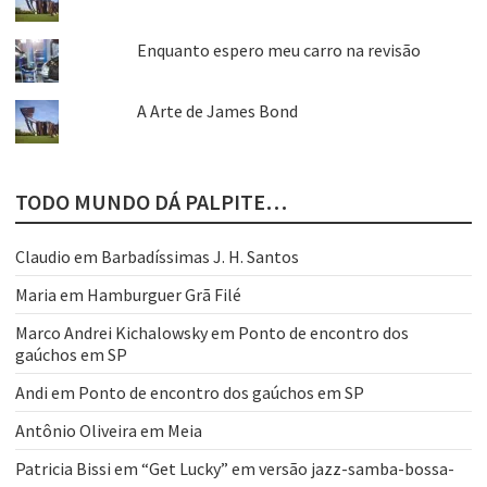
Enquanto espero meu carro na revisão
A Arte de James Bond
TODO MUNDO DÁ PALPITE…
Claudio
em
Barbadíssimas J. H. Santos
Maria
em
Hamburguer Grã Filé
Marco Andrei Kichalowsky
em
Ponto de encontro dos
gaúchos em SP
Andi
em
Ponto de encontro dos gaúchos em SP
Antônio Oliveira
em
Meia
Patricia Bissi
em
“Get Lucky” em versão jazz-samba-bossa-