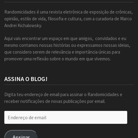
Randomicidades é uma revista eletrônica de exposição de crônicas,
opinião, estilo de vida, filosofia e cultura, com a curadoria de Marco
Andrei Kichalowsky.
Aqui vais encontrar um espaço em que amigos, convidados e eu
mesmo contamos nossas histórias ou expressamos nossas ideias,
que considero serem de relevância e importância únicas para
promover uma reflexão sobre o mundo em que vivemos.
ASSINA O BLOG!
Digita teu endereço de email para assinar o Randomicidades e
receber notificações de novas publicações por email.
Endereço
de
email
Assinar