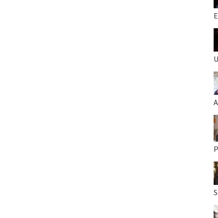
E
U
A
P
S