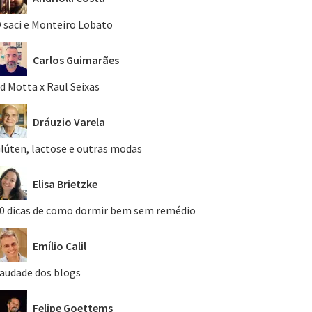
 saci e Monteiro Lobato
Carlos Guimarães
d Motta x Raul Seixas
Dráuzio Varela
lúten, lactose e outras modas
Elisa Brietzke
0 dicas de como dormir bem sem remédio
Emílio Calil
audade dos blogs
Felipe Goettems