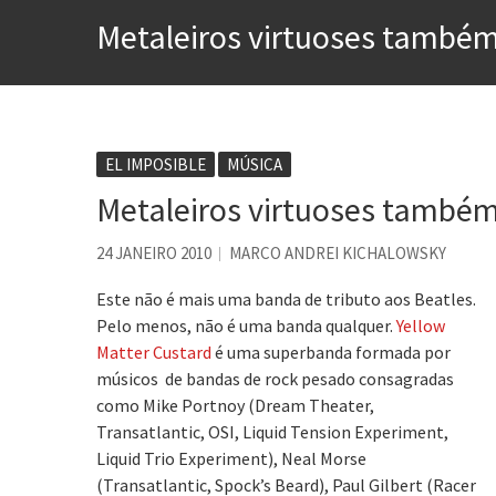
Esse tal de Rock Gaúcho
Metaleiros virtuoses també
Os causos de Jorge Luis Bo
Voto obrigatório é correto
Se queres salvar o mundo, 
Tem que filmar isso daí
EL IMPOSIBLE
MÚSICA
Metaleiros virtuoses també
A construção da urbanidad
Aprender a fracassar é o s
24 JANEIRO 2010
MARCO ANDREI KICHALOWSKY
Este não é mais uma banda de tributo aos Beatles.
Pelo menos, não é uma banda qualquer.
Yellow
Matter Custard
é uma superbanda formada por
músicos de bandas de rock pesado consagradas
como Mike Portnoy (Dream Theater,
Transatlantic, OSI, Liquid Tension Experiment,
Liquid Trio Experiment), Neal Morse
(Transatlantic, Spock’s Beard), Paul Gilbert (Racer