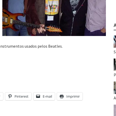
 instrumentos usados pelos Beatles.
S
P
r
Pinterest
E-mail
Imprimir
A