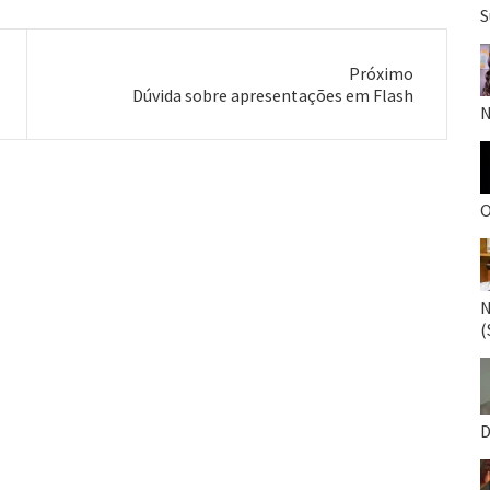
S
Próximo
Próximo
Dúvida sobre apresentações em Flash
N
post:
O
N
(
D