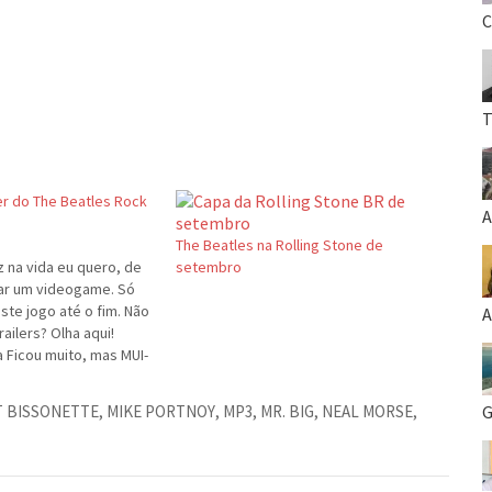
C
T
ler do The Beatles Rock
A
The Beatles na Rolling Stone de
z na vida eu quero, de
setembro
ar um videogame. Só
ste jogo até o fim. Não
A
railers? Olha aqui!
a Ficou muito, mas MUI-
 BISSONETTE
,
MIKE PORTNOY
,
MP3
,
MR. BIG
,
NEAL MORSE
,
G