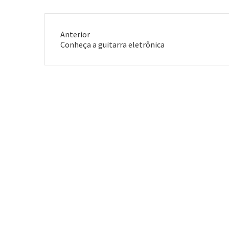
Anterior
Post
Conheça a guitarra eletrônica
anterior: