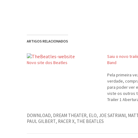
ARTIGOS RELACIONADOS
Saiu o novo trai
Novo site dos Beatles
Band
Pela primeira ve
verdade, compr
para poder ver e
viste os outros t
Trailer 1 Abertur
TO BOM MESMO!
DOWNLOAD
,
DREAM THEATER
,
ELO
,
JOE SATRIANI
,
MATT
PAUL GILBERT
,
RACER X
,
THE BEATLES