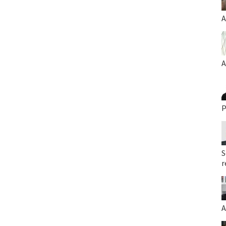
A
A
P
S
r
A