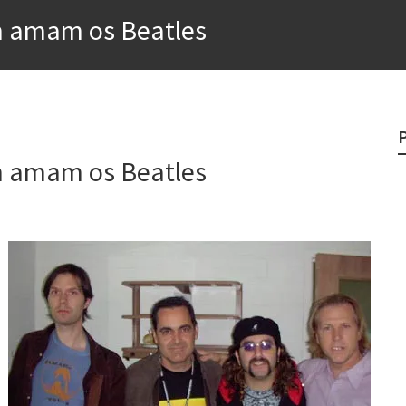
m amam os Beatles
rges
?
o veganismo não é a resposta
m amam os Beatles
e
egredo do sucesso