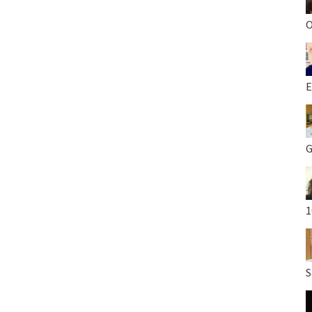
O
E
G
1
S